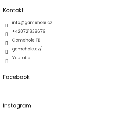
p
a
Kontakt
t
í
info
@
gamehole.cz
+420721838679
Gamehole FB
gamehole.cz/
Youtube
Facebook
Instagram