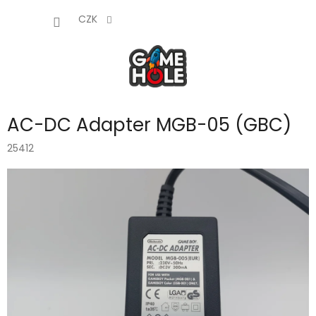
Přejít
NÁKUP
na
CZK
obsah
KOŠÍK
AC-DC Adapter MGB-05 (GBC)
25412