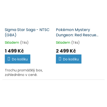
Sigma Star Saga - NTSC
Pokémon Mystery
(GBA)
Dungeon: Red Rescue
Team (GBA)
Skladem
(1 ks)
Skladem
(1 ks)
1 499 Kč
2 499 Kč
Do košíku
Do košíku
Trochu promáčklý box,
zohledněno v ceně.