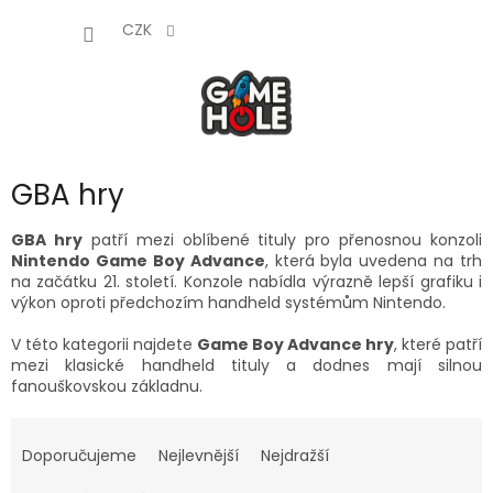
Přejít
NÁKUP
na
CZK
obsah
KOŠÍK
GBA hry
GBA hry
patří mezi oblíbené tituly pro přenosnou konzoli
Nintendo Game Boy Advance
, která byla uvedena na trh
na začátku 21. století. Konzole nabídla výrazně lepší grafiku i
výkon oproti předchozím handheld systémům Nintendo.
V této kategorii najdete
Game Boy Advance hry
, které patří
mezi klasické handheld tituly a dodnes mají silnou
fanouškovskou základnu.
Ř
a
Doporučujeme
Nejlevnější
Nejdražší
z