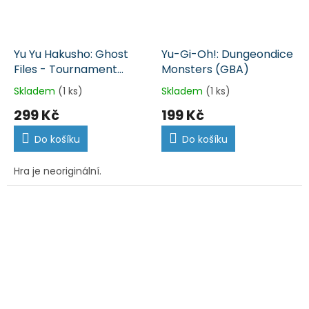
Yu Yu Hakusho: Ghost
Yu-Gi-Oh!: Dungeondice
Files - Tournament
Monsters (GBA)
Tactics - NTSC -
Skladem
(1 ks)
Skladem
(1 ks)
nerozbalená (GBA)
299 Kč
199 Kč
Do košíku
Do košíku
Hra je neoriginální.