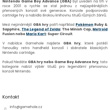
v
a
Nintendo Game Boy Advance (GBA)
byl uveden na trh v
á
c
roce 2001 a rychle se stal jednou z nejúspěšnějších
n
í
přenosných konzolí své generace. Konzole podporovala
í
p
cartridge hry a nabídla širokou knihovnu titulů různých žánrů.
r
v
Mezi nejznámější
GBA hry
patří například
Pokémon
Ruby &
k
Sapphire,
The Legend of Zelda
: The Minish Cap,
Metroid
y
Fusion nebo
Mario Kart
: Super Circuit
.
v
ý
V nabídce Gamehole najdete
GBA hry
, které potěší
p
fanoušky retro handheld konzolí i sběratele klasických
i
Nintendo cartridge.
s
u
Pokud hledáte
GBA hry nebo Game Boy Advance hry
, tato
kategorie nabízí výběr titulů pro legendární přenosnou
konzoli Nintendo.
Z
á
p
a
Kontakt
t
í
info
@
gamehole.cz