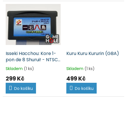
Isseki Hacchou: Kore 1-
Kuru Kuru Kururin (GBA)
pon de 8 Shurui! - NTSC-
J - japonsky (GBA)
Skladem
(1 ks)
Skladem
(1 ks)
299 Kč
499 Kč
Do košíku
Do košíku