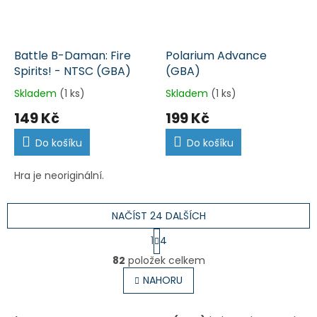
Battle B-Daman: Fire
Polarium Advance
Spirits! - NTSC (GBA)
(GBA)
Skladem
(1 ks)
Skladem
(1 ks)
149 Kč
199 Kč
Do košíku
Do košíku
Hra je neoriginální.
NAČÍST 24 DALŠÍCH
S
1
4
t
O
r
82
položek celkem
v
á
l
NAHORU
n
á
k
o
d