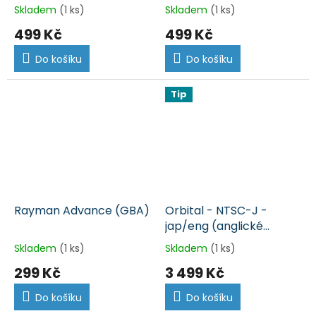
Skladem
(1 ks)
Skladem
(1 ks)
499 Kč
499 Kč
Do košíku
Do košíku
Tip
Rayman Advance (GBA)
Orbital - NTSC-J -
jap/eng (anglické
titulky) (GBA)
Skladem
(1 ks)
Skladem
(1 ks)
299 Kč
3 499 Kč
Do košíku
Do košíku