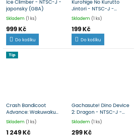
Ice Climber - NTSC-J -
Kurohige No Kurutto
japonsky (GBA)
Jintori - NTSC-J -
japonsky (GBA)
Skladem
(1 ks)
Skladem
(1 ks)
999 Kč
199 Kč
Do košíku
Do košíku
Tip
Crash Bandicoot
Gachasute! Dino Device
Advance: Wakuwaku
2: Dragon - NTSC-J -
Tomodachi Daisakusen
japonsky (GBA)
Skladem
(1 ks)
Skladem
(1 ks)
- NTSC-J - japonsky
1 249 Kč
299 Kč
(GBA)