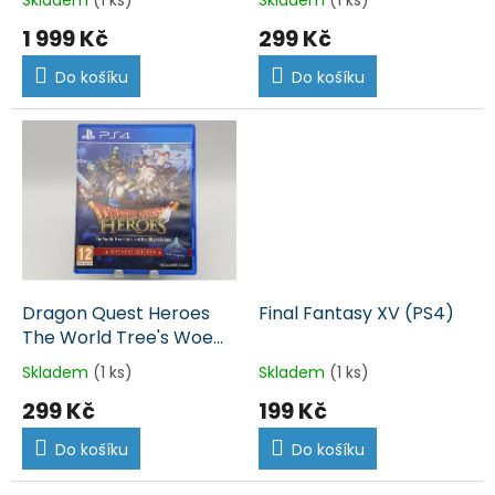
t
1 999 Kč
299 Kč
ů
Do košíku
Do košíku
Dragon Quest Heroes
Final Fantasy XV (PS4)
The World Tree's Woe
and the Blight Bellow
Skladem
(1 ks)
Skladem
(1 ks)
(PS4)
299 Kč
199 Kč
Do košíku
Do košíku