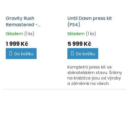
Gravity Rush
Until Dawn press kit
Remastered -
(PS4)
nerozbalené (PS4)
Skladem
(1 ks)
Skladem
(1 ks)
1 999 Kč
5 999 Kč
Do košíku
Do košíku
Kompletní press kit ve
sběratelském stavu. Šrámy
na krabičce jsou od výroby
a záměrně na všech
těchto press kitech. Každý
je tak svým způsobem
unikátní.