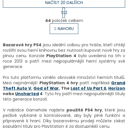
NAČÍST 20 DALŠÍCH
S
1
2
t
O
r
44
položek celkem
v
á
l
NAHORU
n
á
k
o
d
v
a
Bazarové hry PS4
jsou ideální volbou pro hráče, kteří chtějí
á
c
rozšířit svou herní knihovnu bez nutnosti kupovat nové hry za
n
í
plnou cenu. Konzole
PlayStation 4
byla uvedena na trh v
í
p
roce 2013 a patří mezi nejpopulárnější herní systémy své
r
generace.
v
k
Pro tuto platformu vzniklo obrovské množství herních titulů.
y
Mezi nejznámější
PlayStation 4 hry
patří například
Grand
v
Theft Auto V
,
God of War
, The
Last of Us Part II
,
Horizon
ý
nebo
Uncharted
4
. Tyto hry patří mezi nejpopulárnější tituly
p
této generace konzolí.
i
s
V nabídce Gamehole najdete
použité PS4 hry
, které jsou
u
pečlivě vybírané a kontrolované, aby byly plně funkční a
připravené k hraní. Díky bazarovému prodeji můžete získat
populární tituly pro PlayStation 4 za dostupnější cenu.