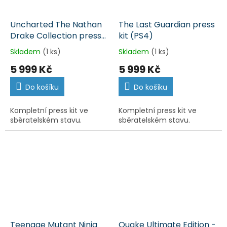
Uncharted The Nathan
The Last Guardian press
Drake Collection press
kit (PS4)
kit (PS4)
Skladem
(1 ks)
Skladem
(1 ks)
5 999 Kč
5 999 Kč
Do košíku
Do košíku
Kompletní press kit ve
Kompletní press kit ve
sběratelském stavu.
sběratelském stavu.
Teenage Mutant Ninja
Quake Ultimate Edition -