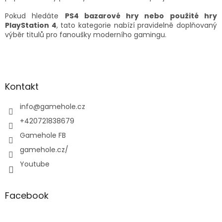
Pokud hledáte
PS4 bazarové hry nebo použité hry
PlayStation 4
, tato kategorie nabízí pravidelně doplňovaný
výběr titulů pro fanoušky moderního gamingu.
Z
á
p
a
Kontakt
t
í
info
@
gamehole.cz
+420721838679
Gamehole FB
gamehole.cz/
Youtube
Facebook