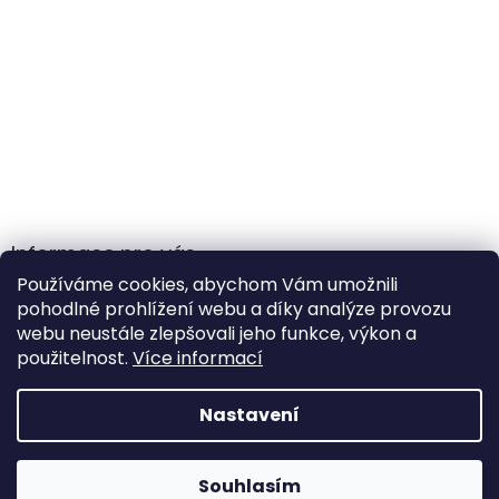
Informace pro vás
Používáme cookies, abychom Vám umožnili
Obchodní podmínky
pohodlné prohlížení webu a díky analýze provozu
Podmínky ochrany osobních údajů
webu neustále zlepšovali jeho funkce, výkon a
použitelnost.
Více informací
Nastavení
Vytvořil Shoptet
Souhlasím
Copyright 2026
Gamehole
. Všechna práva vyhrazena.