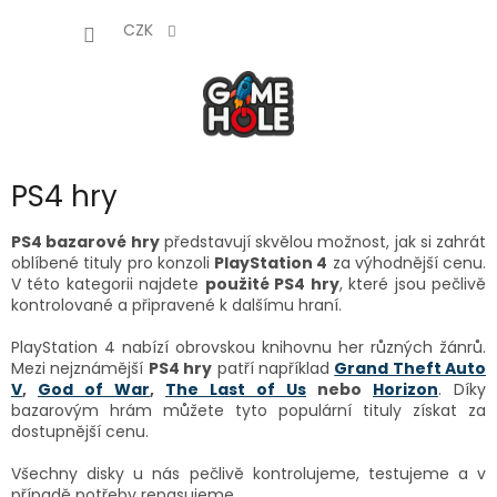
Přejít
NÁKUP
na
CZK
obsah
KOŠÍK
PS4 hry
PS4 bazarové hry
představují skvělou možnost, jak si zahrát
oblíbené tituly pro konzoli
PlayStation 4
za výhodnější cenu.
V této kategorii najdete
použité PS4 hry
, které jsou pečlivě
kontrolované a připravené k dalšímu hraní.
PlayStation 4 nabízí obrovskou knihovnu her různých žánrů.
Mezi nejznámější
PS4 hry
patří například
Grand Theft Auto
V
,
God of War
,
The Last of Us
nebo
Horizon
. Díky
bazarovým hrám můžete tyto populární tituly získat za
dostupnější cenu.
Všechny disky u nás pečlivě kontrolujeme, testujeme a v
případě potřeby repasujeme.