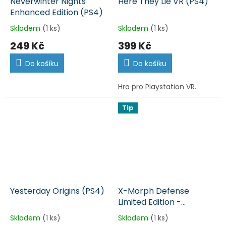
Neverwinter Nights
Here They Lie VR (PS4)
Enhanced Edition (PS4)
Skladem
(1 ks)
Skladem
(1 ks)
249 Kč
399 Kč
Do košíku
Do košíku
Hra pro Playstation VR.
Tip
Yesterday Origins (PS4)
X-Morph Defense
Limited Edition -
nerozbalené (PS4)
Skladem
(1 ks)
Skladem
(1 ks)