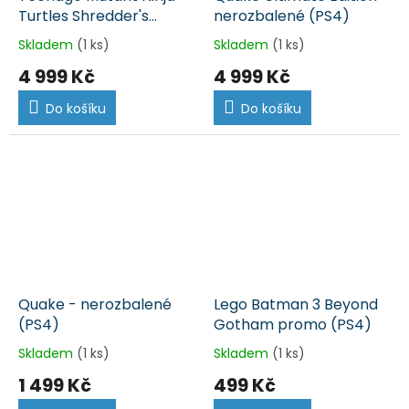
Turtles Shredder's
nerozbalené (PS4)
Revenge Radical Edition
Skladem
(1 ks)
Skladem
(1 ks)
- nerozbalené (PS4)
4 999 Kč
4 999 Kč
Do košíku
Do košíku
Quake - nerozbalené
Lego Batman 3 Beyond
(PS4)
Gotham promo (PS4)
Skladem
(1 ks)
Skladem
(1 ks)
1 499 Kč
499 Kč