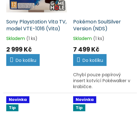
Sony Playstation Vita TV,
Pokémon SoulSilver
model VTE-1016 (Vita)
Version (NDS)
Skladem
(1 ks)
Skladem
(1 ks)
2 999 Kč
7 499 Kč
Do košíku
Do košíku
Chybí pouze papírový
insert kotvící Pokéwalker v
krabičce.
Novinka
Novinka
Tip
Tip