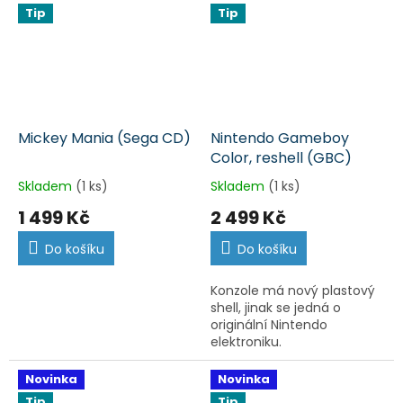
Tip
Tip
Mickey Mania (Sega CD)
Nintendo Gameboy
Color, reshell (GBC)
Skladem
(1 ks)
Skladem
(1 ks)
1 499 Kč
2 499 Kč
Do košíku
Do košíku
Konzole má nový plastový
shell, jinak se jedná o
originální Nintendo
elektroniku.
Novinka
Novinka
Tip
Tip