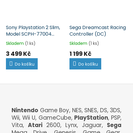
Sony Playstation 2 Slim,
Sega Dreamcast Racing
Model SCPH-77004
Controller (DC)
(PS2)
Skladem
(1 ks)
Skladem
(1 ks)
3 499 Kč
1 199 Kč
Do košíku
Do košíku
Nintendo
Game Boy, NES, SNES, DS, 3DS,
Wii, Wii U, GameCube,
PlayStation
, PSP,
Vita,
Atari
2600, Lynx, Jaguar,
Sega
Mega Drive, Genesis, Game Gear,