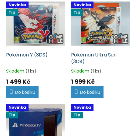
Novinka
Novinka
Tip
Tip
Pokémon Y (3DS)
Pokémon Ultra Sun
(3DS)
Skladem
(1 ks)
Skladem
(1 ks)
1 499 Kč
1 999 Kč
Do košíku
Do košíku
Novinka
Novinka
Tip
Tip