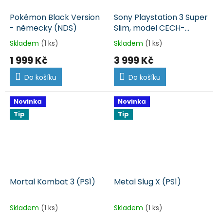
Pokémon Black Version
Sony Playstation 3 Super
- německy (NDS)
Slim, model CECH-
4204A, černá (PS3)
Skladem
(1 ks)
Skladem
(1 ks)
1 999 Kč
3 999 Kč
Do košíku
Do košíku
Novinka
Novinka
Tip
Tip
Mortal Kombat 3 (PS1)
Metal Slug X (PS1)
Skladem
(1 ks)
Skladem
(1 ks)