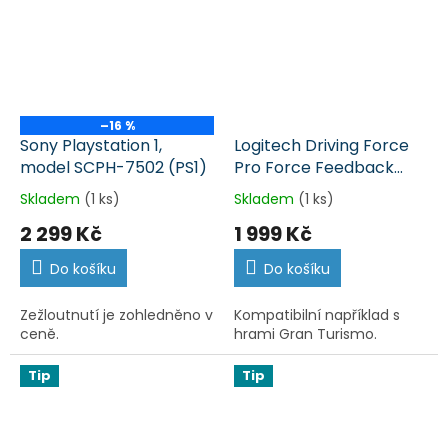
–16 %
Sony Playstation 1,
Logitech Driving Force
model SCPH-7502 (PS1)
Pro Force Feedback
Wheel (PS2)
Skladem
(1 ks)
Skladem
(1 ks)
2 299 Kč
1 999 Kč
Do košíku
Do košíku
Zežloutnutí je zohledněno v
Kompatibilní například s
ceně.
hrami Gran Turismo.
Tip
Tip