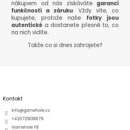
nákupem od nás získáváte
garanci
funkčnosti a záruku
. Vždy víte, co
kupujete, protože naše
fotky jsou
autentické
a dostanete přesně to, co
na nich vidíte.
Takže co si dnes zahrajete?
Z
á
p
a
Kontakt
t
í
info
@
gamehole.cz
+420721838679
Gamehole FB