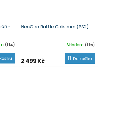
tion -
NeoGeo Battle Coliseum (PS2)
em
(1 ks)
Skladem
(1 ks)
košíku
Do košíku
2 499 Kč