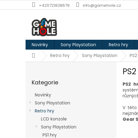
Přejít
+420721838679
info@gamehole.cz
na
obsah
Novinky
Sony Playstation
Retro hry
Domů
Retro hry
Sony Playstation
PS2
P
PS2
o
Přeskočit
s
Kategorie
kategorie
PS2 h
t
systém
r
Novinky
různýc
a
Sony Playstation
n
V této
Retro hry
n
nejzná
í
LCD konzole
Gear S
p
Sony Playstation
a
PS1 hry