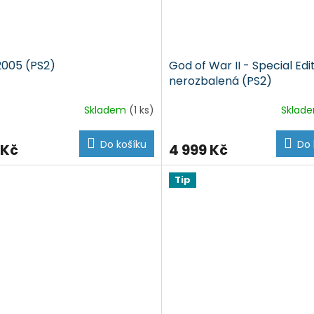
2005 (PS2)
God of War II - Special Edi
nerozbalená (PS2)
Skladem
(1 ks)
Sklad
Do košíku
Do 
 Kč
4 999 Kč
Tip