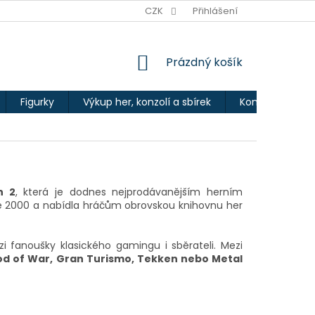
Ů
CZK
Přihlášení
NÁKUPNÍ
Prázdný košík
KOŠÍK
Figurky
Výkup her, konzolí a sbírek
Kontakty
n 2
, která je dodnes nejprodávanějším herním
oce 2000 a nabídla hráčům obrovskou knihovnu her
zi fanoušky klasického gamingu i sběrateli. Mezi
od of War, Gran Turismo, Tekken nebo Metal