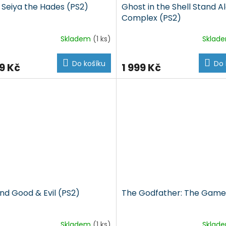
 Seiya the Hades (PS2)
Ghost in the Shell Stand A
Complex (PS2)
Skladem
(1 ks)
Sklad
Do košíku
Do 
9 Kč
1 999 Kč
nd Good & Evil (PS2)
The Godfather: The Game
Skladem
(1 ks)
Sklad