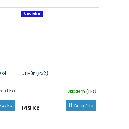
Novinka
 of
Driv3r (PS2)
em
(1 ks)
Skladem
(1 ks)
košíku
Do košíku
149 Kč