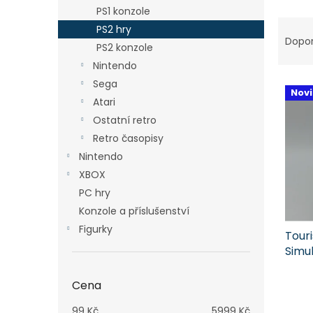
n
PS1 konzole
e
Ř
PS2 hry
l
a
Dopo
PS2 konzole
z
Nintendo
e
V
n
Sega
Nov
ý
í
Atari
p
p
Ostatní retro
i
r
Retro časopisy
s
o
Nintendo
p
d
r
XBOX
u
o
k
PC hry
d
t
Konzole a příslušenství
u
ů
Figurky
Touri
k
Simu
t
ů
Cena
99
Kč
5999
Kč