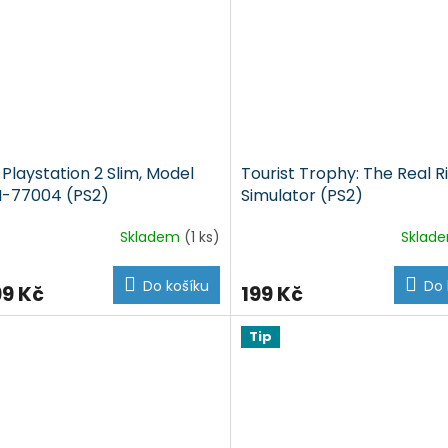
Playstation 2 Slim, Model
Tourist Trophy: The Real R
-77004 (PS2)
Simulator (PS2)
Skladem
(1 ks)
Sklad
Do košíku
Do 
99 Kč
199 Kč
Tip