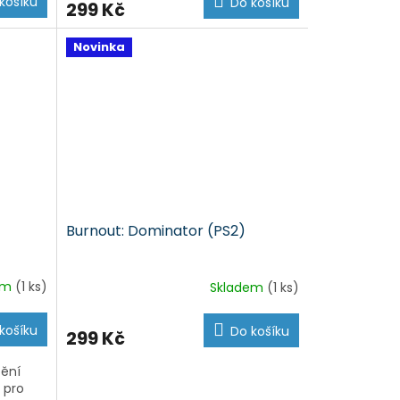
košíku
Do košíku
299 Kč
Novinka
Burnout: Dominator (PS2)
em
(1 ks)
Skladem
(1 ks)
košíku
Do košíku
299 Kč
tění
 pro