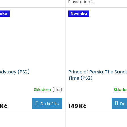
Playstation 2.
inka
Novinka
Odyssey (PS2)
Prince of Persia: The Sands
Time (PS2)
Skladem
(1 ks)
Sklad
Do košíku
Do 
 Kč
149 Kč