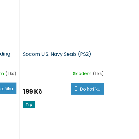
iding
Socom U.S. Navy Seals (PS2)
em
(1 ks)
Skladem
(1 ks)
košíku
Do košíku
199 Kč
Tip