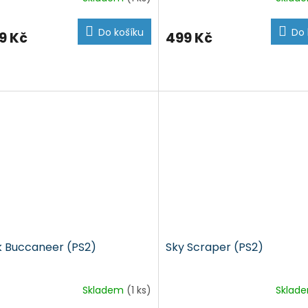
Do košíku
Do 
9 Kč
499 Kč
k Buccaneer (PS2)
Sky Scraper (PS2)
Skladem
(1 ks)
Sklad