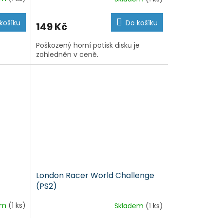
košíku
Do košíku
149 Kč
Poškozený horní potisk disku je
zohledněn v ceně.
London Racer World Challenge
(PS2)
em
(1 ks)
Skladem
(1 ks)