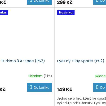
Do košíku
Do 
 Kč
299 Kč
inka
Novinka
 Turismo 3 A-spec (PS2)
EyeToy: Play Sports (PS2)
Skladem
(1 ks)
Sklad
Do košíku
Do 
 Kč
149 Kč
Jedná se o hru, která ke spuš
vyžaduje příslušenství EyeToy