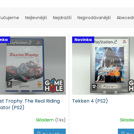
ručujeme
Nejlevnější
Nejdražší
Nejprodávanější
Abeced
inka
Novinka
st Trophy: The Real Riding
Tekken 4 (PS2)
lator (PS2)
Skladem
(1 ks)
Sklad