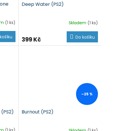
lone
Deep Water (PS2)
em
(1 ks)
Skladem
(1 ks)
košíku
Do košíku
399 Kč
–25 %
 (PS2)
Burnout (PS2)
em
(1 ks)
Skladem
(1 ks)