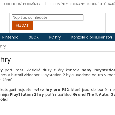
OBCHODNÍ PODMÍNKY
PODMÍNKY OCHRANY OSOBNÍCH ÚDAJ
HLEDAT
Nintendo
XBOX
PC hry
Konzole a příslušenství
 hry
 hry
ry
patří mezi klasické tituly z éry konzole
Sony PlayStatio
em v historii videoher. PlayStation 2 byla uvedena na trh v r
h žánrů.
 kategorii najdete
retro hry pro PS2
, které jsou oblíbené me
mější
PlayStation 2 hry
patří například
Grand Theft Auto, G
olid
.