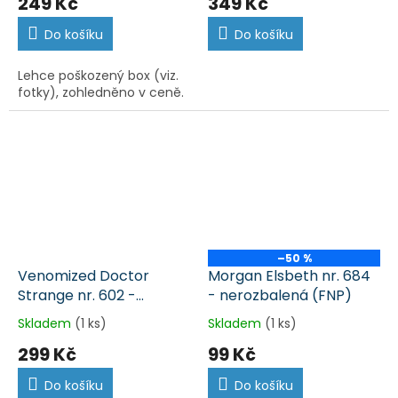
249 Kč
349 Kč
Do košíku
Do košíku
Lehce poškozený box (viz.
fotky), zohledněno v ceně.
–50 %
Venomized Doctor
Morgan Elsbeth nr. 684
Strange nr. 602 -
- nerozbalená (FNP)
nerozbalená (FNP)
Skladem
(1 ks)
Skladem
(1 ks)
299 Kč
99 Kč
Do košíku
Do košíku