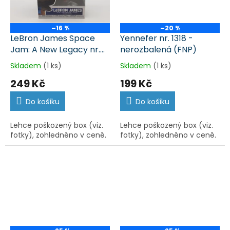
–16 %
–20 %
LeBron James Space
Yennefer nr. 1318 -
Jam: A New Legacy nr.
nerozbalená (FNP)
1182 - nerozbalená
Skladem
(1 ks)
Skladem
(1 ks)
(FNP)
249 Kč
199 Kč
Do košíku
Do košíku
Lehce poškozený box (viz.
Lehce poškozený box (viz.
fotky), zohledněno v ceně.
fotky), zohledněno v ceně.