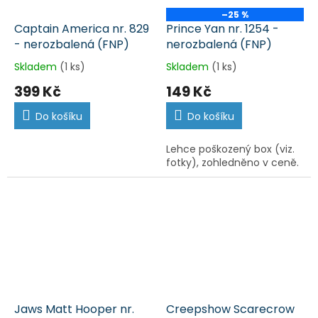
–25 %
Captain America nr. 829
Prince Yan nr. 1254 -
- nerozbalená (FNP)
nerozbalená (FNP)
Skladem
(1 ks)
Skladem
(1 ks)
399 Kč
149 Kč
Do košíku
Do košíku
Lehce poškozený box (viz.
fotky), zohledněno v ceně.
Jaws Matt Hooper nr.
Creepshow Scarecrow