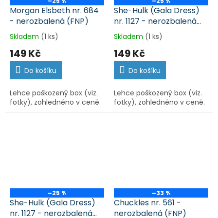
–25 %
–25 %
Morgan Elsbeth nr. 684
She-Hulk (Gala Dress)
- nerozbalená (FNP)
nr. 1127 - nerozbalená
(FNP)
Skladem
(1 ks)
Skladem
(1 ks)
149 Kč
149 Kč
Do košíku
Do košíku
Lehce poškozený box (viz.
Lehce poškozený box (viz.
fotky), zohledněno v ceně.
fotky), zohledněno v ceně.
–25 %
–33 %
She-Hulk (Gala Dress)
Chuckles nr. 561 -
nr. 1127 - nerozbalená
nerozbalená (FNP)