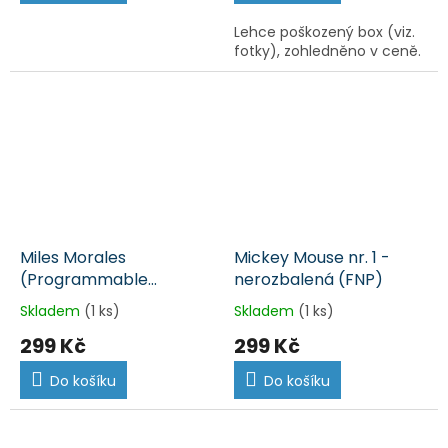
Lehce poškozený box (viz.
fotky), zohledněno v ceně.
Miles Morales
Mickey Mouse nr. 1 -
(Programmable
nerozbalená (FNP)
Matter) nr. 773 -
Skladem
(1 ks)
Skladem
(1 ks)
nerozbalená (FNP)
299 Kč
299 Kč
Do košíku
Do košíku