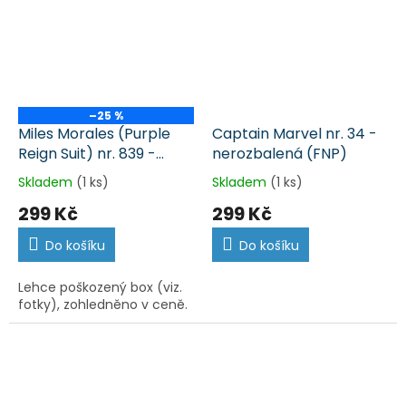
–25 %
Miles Morales (Purple
Captain Marvel nr. 34 -
Reign Suit) nr. 839 -
nerozbalená (FNP)
nerozbalená (FNP)
Skladem
(1 ks)
Skladem
(1 ks)
299 Kč
299 Kč
Do košíku
Do košíku
Lehce poškozený box (viz.
fotky), zohledněno v ceně.