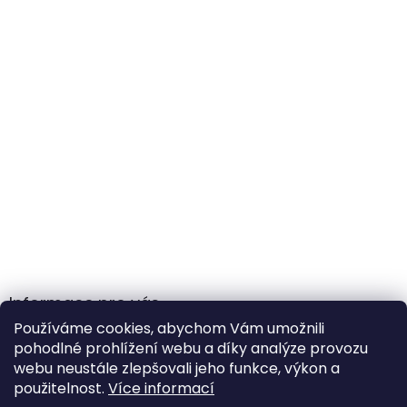
Informace pro vás
Používáme cookies, abychom Vám umožnili
Obchodní podmínky
pohodlné prohlížení webu a díky analýze provozu
Podmínky ochrany osobních údajů
webu neustále zlepšovali jeho funkce, výkon a
použitelnost.
Více informací