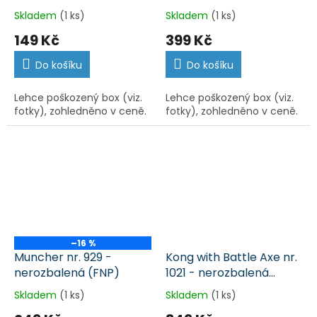
(FNP)
Skladem
(1 ks)
Skladem
(1 ks)
149 Kč
399 Kč
Do košíku
Do košíku
Lehce poškozený box (viz.
Lehce poškozený box (viz.
fotky), zohledněno v ceně.
fotky), zohledněno v ceně.
–16 %
Muncher nr. 929 -
Kong with Battle Axe nr.
nerozbalená (FNP)
1021 - nerozbalená
(FNP)
Skladem
(1 ks)
Skladem
(1 ks)