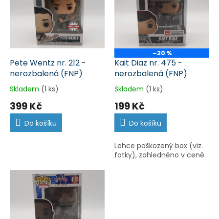
k
i
t
s
ů
p
r
o
–20 %
d
Pete Wentz nr. 212 -
Kait Diaz nr. 475 -
u
nerozbalená (FNP)
nerozbalená (FNP)
k
Skladem
(1 ks)
Skladem
(1 ks)
t
399 Kč
199 Kč
ů
Do košíku
Do košíku
Lehce poškozený box (viz.
fotky), zohledněno v ceně.