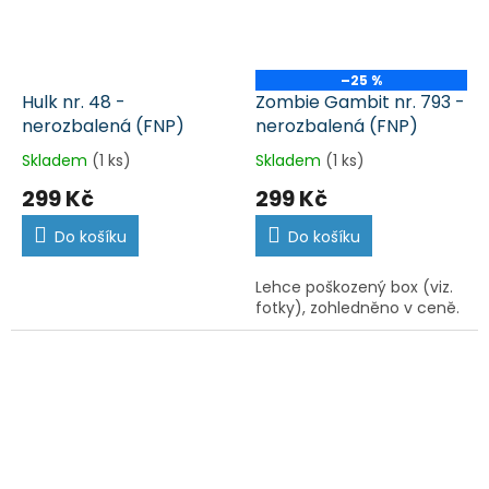
–25 %
Hulk nr. 48 -
Zombie Gambit nr. 793 -
nerozbalená (FNP)
nerozbalená (FNP)
Skladem
(1 ks)
Skladem
(1 ks)
299 Kč
299 Kč
Do košíku
Do košíku
Lehce poškozený box (viz.
fotky), zohledněno v ceně.