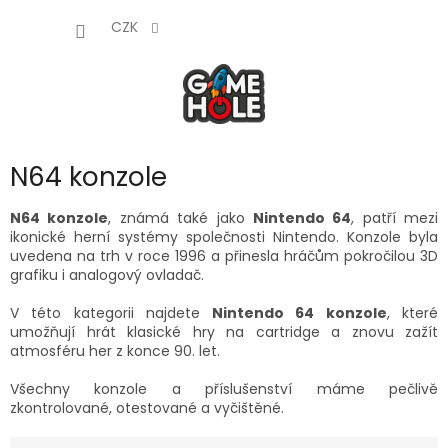
Přejít
NÁKUP
na
CZK
obsah
KOŠÍK
N64 konzole
N64 konzole
, známá také jako
Nintendo 64
, patří mezi
ikonické herní systémy společnosti Nintendo. Konzole byla
uvedena na trh v roce 1996 a přinesla hráčům pokročilou 3D
grafiku i analogový ovladač.
V této kategorii najdete
Nintendo 64 konzole
, které
umožňují hrát klasické hry na cartridge a znovu zažít
atmosféru her z konce 90. let.
Všechny konzole a příslušenství máme pečlivě
zkontrolované, otestované a vyčištěné.
Ř