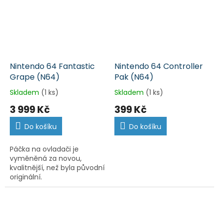
Nintendo 64 Fantastic
Nintendo 64 Controller
Grape (N64)
Pak (N64)
Skladem
(1 ks)
Skladem
(1 ks)
3 999 Kč
399 Kč
Do košíku
Do košíku
Páčka na ovladači je
vyměněná za novou,
kvalitnější, než byla původní
originální.