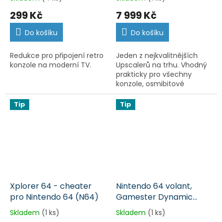
299 Kč
7 999 Kč
Do košíku
Do košíku
Redukce pro připojení retro
Jeden z nejkvalitnějších
konzole na moderní TV.
Upscalerů na trhu. Vhodný
prakticky pro všechny
konzole, osmibitové
počítače nebo arkádové
desky. Vyžaduje redukci do
Tip
Tip
evropské zásuvky.
Xplorer 64 - cheater
Nintendo 64 volant,
pro Nintendo 64 (N64)
Gamester Dynamic
Wheel G64 (N64)
Skladem
(1 ks)
Skladem
(1 ks)