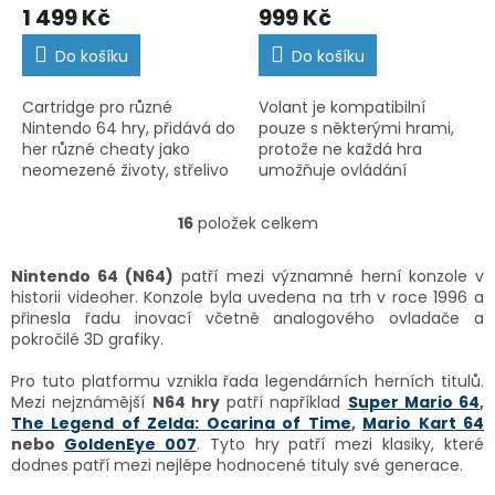
1 499 Kč
999 Kč
Do košíku
Do košíku
Cartridge pro různé
Volant je kompatibilní
Nintendo 64 hry, přidává do
pouze s některými hrami,
her různé cheaty jako
protože ne každá hra
neomezené životy, střelivo
umožňuje ovládání
a podobně.
volantem a pedály.
Kompatibilní s hrami: San
16
položek celkem
O
Francisco Rush, Rush 2, Hot
v
Wheels, Multi...
l
Nintendo 64 (N64)
patří mezi významné herní konzole v
á
historii videoher. Konzole byla uvedena na trh v roce 1996 a
d
přinesla řadu inovací včetně analogového ovladače a
a
pokročilé 3D grafiky.
c
í
Pro tuto platformu vznikla řada legendárních herních titulů.
p
Mezi nejznámější
N64 hry
patří například
Super Mario 64
,
r
The Legend of Zelda: Ocarina of Time
,
Mario Kart 64
v
nebo
GoldenEye 007
. Tyto hry patří mezi klasiky, které
k
dodnes patří mezi nejlépe hodnocené tituly své generace.
y