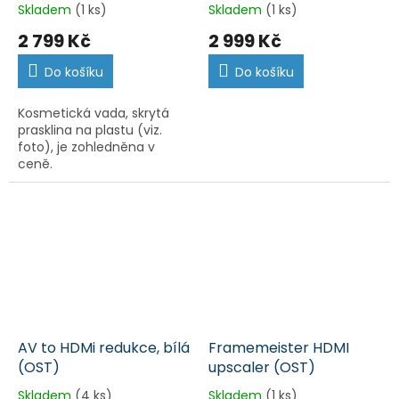
Skladem
(1 ks)
Skladem
(1 ks)
2 799 Kč
2 999 Kč
Do košíku
Do košíku
Kosmetická vada, skrytá
prasklina na plastu (viz.
foto), je zohledněna v
ceně.
AV to HDMi redukce, bílá
Framemeister HDMI
(OST)
upscaler (OST)
Skladem
(4 ks)
Skladem
(1 ks)