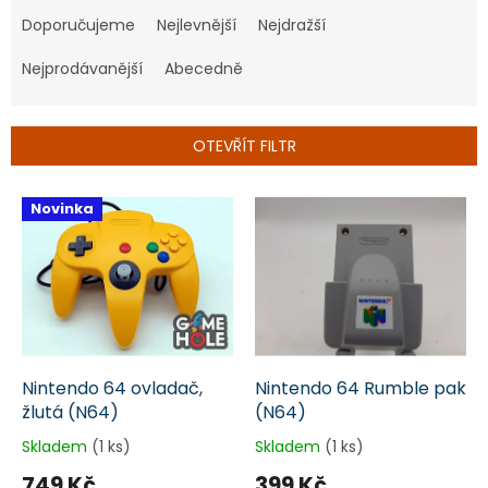
a
Doporučujeme
Nejlevnější
Nejdražší
z
e
Nejprodávanější
Abecedně
n
í
p
OTEVŘÍT FILTR
r
o
V
Novinka
d
ý
u
p
k
i
t
s
ů
p
r
o
d
Nintendo 64 ovladač,
Nintendo 64 Rumble pak
u
žlutá (N64)
(N64)
k
Skladem
(1 ks)
Skladem
(1 ks)
t
749 Kč
399 Kč
ů