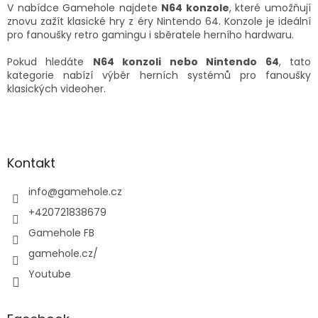
v
V nabídce Gamehole najdete
N64 konzole
, které umožňují
ý
znovu zažít klasické hry z éry Nintendo 64. Konzole je ideální
p
pro fanoušky retro gamingu i sběratele herního hardwaru.
i
s
Pokud hledáte
N64 konzoli nebo Nintendo 64
, tato
u
kategorie nabízí výběr herních systémů pro fanoušky
klasických videoher.
Z
á
p
a
Kontakt
t
í
info
@
gamehole.cz
+420721838679
Gamehole FB
gamehole.cz/
Youtube