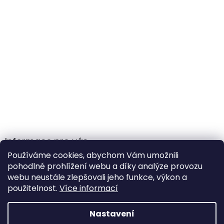
Informace pro vás
Používáme cookies, abychom Vám umožnili
Obchodní podmínky
pohodlné prohlížení webu a díky analýze provozu
Podmínky ochrany osobních údajů
webu neustále zlepšovali jeho funkce, výkon a
použitelnost.
Více informací
Nastavení
Vytvořil Shoptet