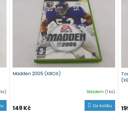
Madden 2005 (XBOX)
To
(X
 ks)
Skladem
(1 ks)
ku
Do košíku
149 Kč
19
O
v