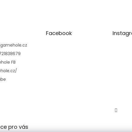
l
á
d
a
c
í
Facebook
Instag
p
r
@
gamehole.cz
v
721838679
k
y
hole FB
v
hole.cz/
ý
p
ube
i
s
u
ce pro vás