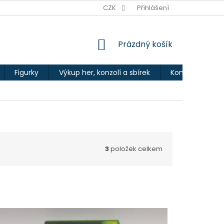
Ů
CZK
Přihlášení
NÁKUPNÍ
Prázdný košík
KOŠÍK
Figurky
Výkup her, konzolí a sbírek
Kontakty
3
položek celkem