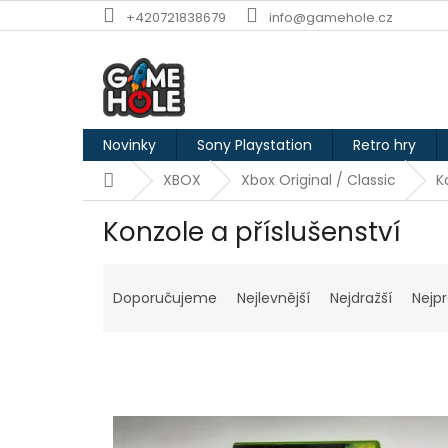
Přejít
+420721838679
info@gamehole.cz
na
obsah
Novinky
Sony Playstation
Retro hry
Domů
XBOX
Xbox Original / Classic
K
Konzole a příslušenství
Ř
a
Doporučujeme
Nejlevnější
Nejdražší
Nejp
z
e
n
í
p
V
r
ý