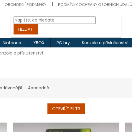
OBCHODNÍ PODMÍNKY
PODMÍNKY OCHRANY OSOBNÍCH ÚDAJ
HLEDAT
Nintendo
XBOX
PC hry
Konzole a příslušenství
onzole a příslušenství
rodávanější
Abecedně
OTEVŘÍT FILTR