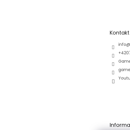
Z
á
p
a
t
Kontakt
í
info
+420
Game
game
Yout
Informa