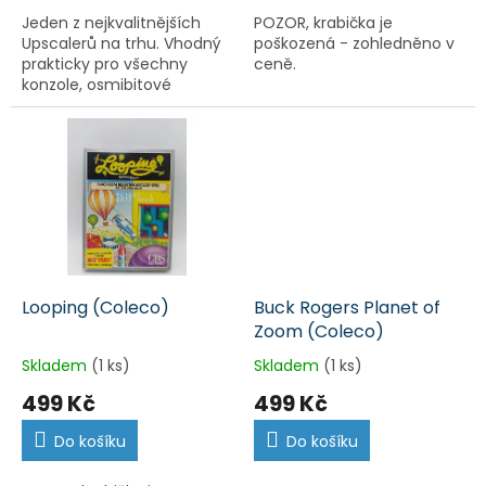
Jeden z nejkvalitnějších
POZOR, krabička je
Upscalerů na trhu. Vhodný
poškozená - zohledněno v
prakticky pro všechny
ceně.
konzole, osmibitové
počítače nebo arkádové
desky. Vyžaduje redukci do
evropské zásuvky.
Looping (Coleco)
Buck Rogers Planet of
Zoom (Coleco)
Skladem
(1 ks)
Skladem
(1 ks)
499 Kč
499 Kč
Do košíku
Do košíku