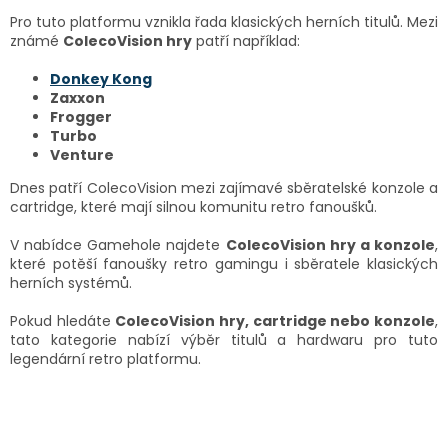
c
í
Pro tuto platformu vznikla řada klasických herních titulů. Mezi
p
známé
ColecoVision hry
patří například:
r
v
Donkey Kong
k
Zaxxon
y
Frogger
v
Turbo
ý
Venture
p
Dnes patří ColecoVision mezi zajímavé sběratelské konzole a
i
cartridge, které mají silnou komunitu retro fanoušků.
s
u
V nabídce Gamehole najdete
ColecoVision hry a konzole
,
které potěší fanoušky retro gamingu i sběratele klasických
herních systémů.
Pokud hledáte
ColecoVision hry, cartridge nebo konzole
,
tato kategorie nabízí výběr titulů a hardwaru pro tuto
legendární retro platformu.
Z
á
p