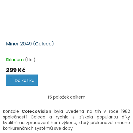
Miner 2049 (Coleco)
Skladem
(1 ks)
299 Kč
Do košíku
15
položek celkem
O
v
l
Konzole
ColecoVision
byla uvedena na trh v roce 1982
á
společností Coleco a rychle si získala popularitu díky
d
kvalitnímu zpracování her i výkonu, který překonával mnoho
a
konkurenčních systémů své doby.