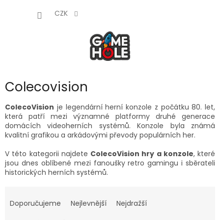
Přejít
NÁKUP
na
CZK
obsah
KOŠÍK
Colecovision
ColecoVision
je legendární herní konzole z počátku 80. let,
která patří mezi významné platformy druhé generace
domácích videoherních systémů. Konzole byla známá
kvalitní grafikou a arkádovými převody populárních her.
V této kategorii najdete
ColecoVision hry a konzole
, které
jsou dnes oblíbené mezi fanoušky retro gamingu i sběrateli
historických herních systémů.
Ř
a
Doporučujeme
Nejlevnější
Nejdražší
z