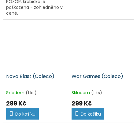
POZOR, krabička je
poškozená - zohledněno v
ceně.
Nova Blast (Coleco)
War Games (Coleco)
Skladem
(1 ks)
Skladem
(1 ks)
299 Kč
299 Kč
Do košíku
Do košíku