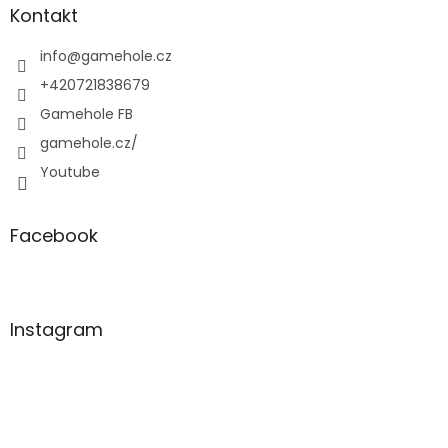
a
Kontakt
t
í
info
@
gamehole.cz
+420721838679
Gamehole FB
gamehole.cz/
Youtube
Facebook
Instagram