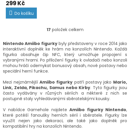
299 Kč
Do košíku
17
položek celkem
O
v
l
Nintendo Amiibo figurky
byly představeny v roce 2014 jako
á
interaktivní doplněk ke hrám na konzolích Nintendo. Každá
d
figurka obsahuje čip NFC, který umožňuje propojení s
a
vybranými hrami. Po přiložení figurky k ovladači nebo konzoli
c
mohou hráči odemykat bonusový obsah, nové postavy nebo
í
speciální herní funkce.
p
r
Mezi nejznámější
Amiibo figurky
patří postavy jako
Mario,
v
Link, Zelda, Pikachu, Samus nebo Kirby
. Tyto figurky jsou
k
často vydávány v různých sériích a některé z nich se
y
postupně staly vyhledávanými sběratelskými kousky.
v
ý
V nabídce Gamehole najdete
Amiibo figurky Nintendo
,
p
které potěší fanoušky herních sérií i sběratele. Figurky lze
i
využít nejen jako dekoraci, ale také jako doplněk pro
s
kompatibilní hry na konzolích Nintendo.