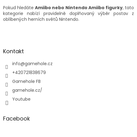
u
Pokud hledáte
Amiibo nebo Nintendo Amiibo figurky
, tato
kategorie nabízí pravidelně doplňovaný výběr postav z
oblíbených herních světů Nintendo.
Z
á
p
a
Kontakt
t
í
info
@
gamehole.cz
+420721838679
Gamehole FB
gamehole.cz/
Youtube
Facebook