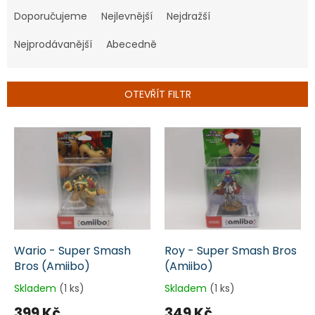
a
Doporučujeme
Nejlevnější
Nejdražší
z
e
Nejprodávanější
Abecedně
n
í
p
OTEVŘÍT FILTR
r
o
V
d
ý
u
p
k
i
t
s
ů
p
r
o
d
Wario - Super Smash
Roy - Super Smash Bros
u
Bros (Amiibo)
(Amiibo)
k
Skladem
(1 ks)
Skladem
(1 ks)
t
399 Kč
349 Kč
ů