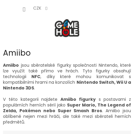
Přejít
NÁKUP
na
CZK
obsah
KOŠÍK
Amiibo
Amiibo
jsou sběratelské figurky společnosti Nintendo, které
lze využít také přímo ve hrách. Tyto figurky obsahují
technologii
NFC
, díky které mohou komunikovat s
kompatibilními hrami na konzolích
Nintendo Switch, Wii U a
Nintendo 3DS
.
V této kategorii najdete
Amiibo figurky
s postavami z
populárních herních sérií jako
Super Mario, The Legend of
Zelda, Pokémon nebo Super Smash Bros
. Amiibo jsou
oblíbené nejen mezi hráči, ale také mezi sběrateli herních
předmětů.
Ř