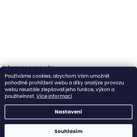
Informace pro vás
Používáme cookies, abychom Vám umožnili
Obchodní podmínky
pohodlné prohlížení webu a díky analýze provozu
Podmínky ochrany osobních údajů
webu neustále zlepšovali jeho funkce, výkon a
použitelnost.
Více informací
Nastavení
Vytvořil Shoptet
Souhlasím
Copyright 2026
Gamehole
. Všechna práva vyhrazena.