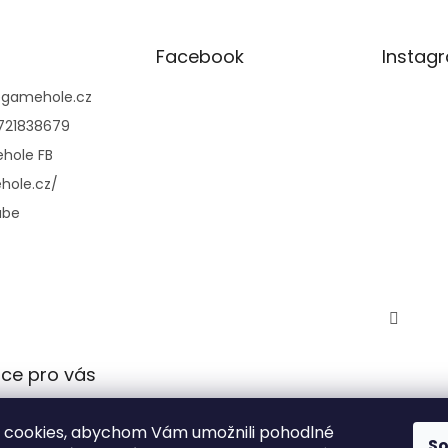
Facebook
Instag
@
gamehole.cz
721838679
hole FB
hole.cz/
ube
ce pro vás
 podmínky
 cookies, abychom Vám umožnili pohodlné
 ochrany
S