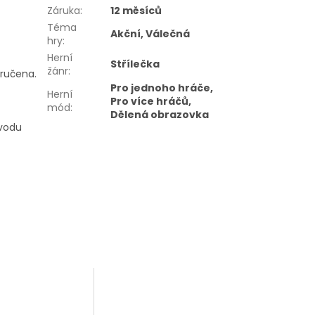
Záruka
:
12 měsíců
Téma
Akční, Válečná
hry
:
Herní
Střílečka
žánr
:
oručena.
Pro jednoho hráče,
Herní
Pro více hráčů,
mód
:
Dělená obrazovka
ůvodu