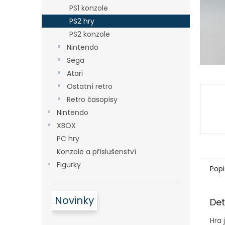
n
PS1 konzole
e
PS2 hry
l
PS2 konzole
Nintendo
Sega
Atari
Ostatní retro
Retro časopisy
Nintendo
XBOX
PC hry
Konzole a příslušenství
Figurky
Popi
Novinky
Det
Hra 