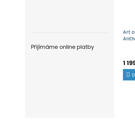
Art o
Anth
Přijímáme online platby
1 19
D
Z
á
p