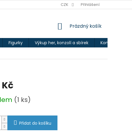
Ů
CZK
Přihlášení
NÁKUPNÍ
Prázdný košík
KOŠÍK
Figurky
Výkup her, konzolí a sbírek
Kontakty
 Kč
adem
(1 ks)
Přidat do košíku