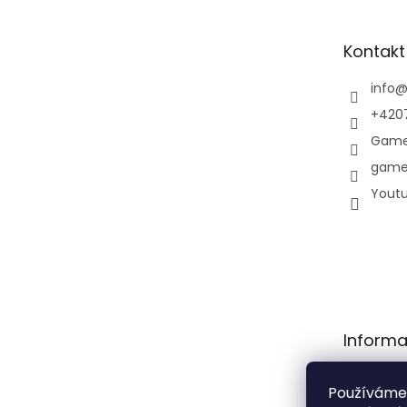
a
t
Kontakt
í
info
+420
Game
game
Yout
Informa
Obchodní
Používáme
Podmínky