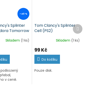
–40 %
cy's Splinter
Tom Clancy's Splinter
Další
ndora Tomorrow
Cell (PS2)
produkt
Skladem
(1 ks)
Skladem
(1 ks)
99 Kč
ošíku
Do košíku
 poškozený
Pouze disk.
přebal,
no v ceně.