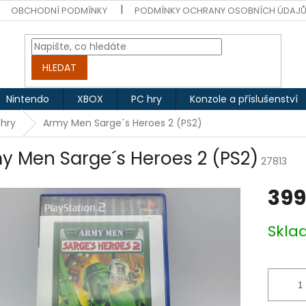
OBCHODNÍ PODMÍNKY
PODMÍNKY OCHRANY OSOBNÍCH ÚDAJ
HLEDAT
Nintendo
XBOX
PC hry
Konzole a příslušenství
 hry
Army Men Sarge´s Heroes 2 (PS2)
y Men Sarge´s Heroes 2 (PS2)
27813
399
Měrná
Skl
cena: