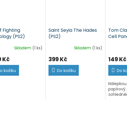
f Fighting
Saint Seyia The Hades
Tom Clan
ology (PS2)
(PS2)
Cell Pa
(PS2)
Skladem
(1 ks)
Skladem
(1 ks)
9 Kč
399 Kč
149 Kč
o košíku
Do košíku
Do k
Nálepkou
papírový 
zohledně