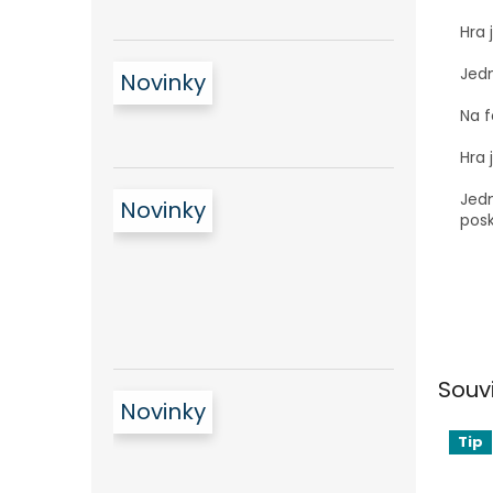
Hra 
Jedn
Novinky
Na f
Hra 
Jedn
Novinky
posk
Souv
Novinky
Tip