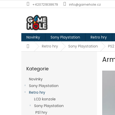
Přejít
+420721838679
info@gamehole.cz
na
obsah
Novinky
Sony Playstation
Retro hry
Domů
Retro hry
Sony Playstation
PS2
P
Arm
o
Přeskočit
s
Kategorie
kategorie
t
r
Novinky
a
Sony Playstation
n
Retro hry
n
í
LCD konzole
p
Sony Playstation
a
PS1 hry