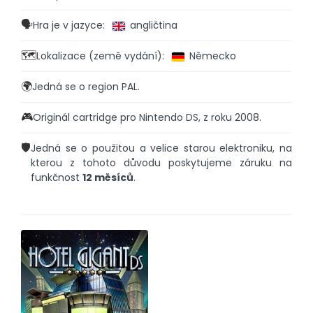
🗣️
Hra je v jazyce:
angličtina
🗺️
Lokalizace (země vydání):
Německo
🌍
Jedná se o region PAL.
🎮
Originál cartridge pro Nintendo DS, z roku 2008.
🛡️
Jedná se o použitou a velice starou elektroniku, na
kterou z tohoto důvodu poskytujeme záruku na
funkčnost
12 měsíců
.