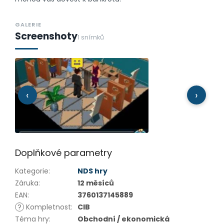
GALERIE
Screenshoty
1 snímků
‹
›
Doplňkové parametry
Kategorie
:
NDS hry
Záruka
:
12 měsíců
EAN
:
3760137145889
?
Kompletnost
:
CIB
Téma hry
:
Obchodní / ekonomická