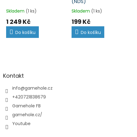
(NDS)
Skladem
(1 ks)
Skladem
(1 ks)
1 249 Kč
199 Kč
Do košíku
Do košíku
Z
á
p
a
Kontakt
t
í
info
@
gamehole.cz
+420721838679
Gamehole FB
gamehole.cz/
Youtube