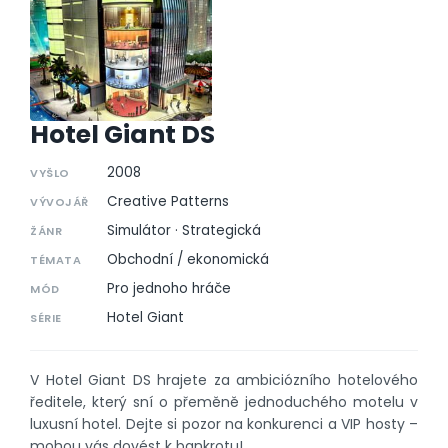
Hotel Giant DS
2008
VYŠLO
Creative Patterns
VÝVOJÁŘ
Simulátor · Strategická
ŽÁNR
Obchodní / ekonomická
TÉMATA
Pro jednoho hráče
MÓD
Hotel Giant
SÉRIE
V Hotel Giant DS hrajete za ambiciózního hotelového
ředitele, který sní o přeměně jednoduchého motelu v
luxusní hotel. Dejte si pozor na konkurenci a VIP hosty –
mohou vás dovést k bankrotu!