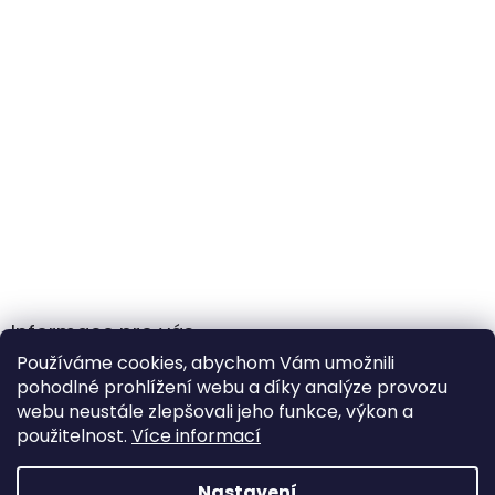
Informace pro vás
Používáme cookies, abychom Vám umožnili
Obchodní podmínky
pohodlné prohlížení webu a díky analýze provozu
Podmínky ochrany osobních údajů
webu neustále zlepšovali jeho funkce, výkon a
použitelnost.
Více informací
Nastavení