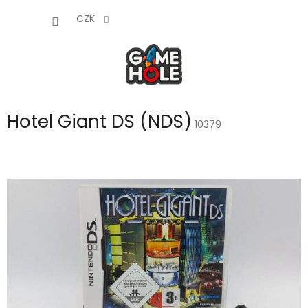
Přejít
NÁKUP
na
CZK
obsah
KOŠÍK
Hotel Giant DS (NDS)
10379