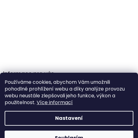
Informace pro vás
Používáme cookies, abychom Vám umožnili
Obchodní podmínky
pohodlné prohlížení webu a díky analýze provozu
Podmínky ochrany osobních údajů
webu neustále zlepšovali jeho funkce, výkon a
použitelnost.
Více informací
Nastavení
Vytvořil Shoptet
Souhlasím