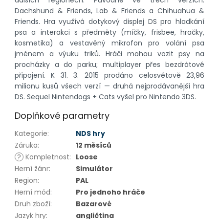
dalších regionech. Původně ve třech verzích:
Dachshund & Friends, Lab & Friends a Chihuahua &
Friends. Hra využívá dotykový displej DS pro hladkání
psa a interakci s předměty (míčky, frisbee, hračky,
kosmetika) a vestavěný mikrofon pro volání psa
jménem a výuku triků. Hráči mohou vozit psy na
procházky a do parku; multiplayer přes bezdrátové
připojení. K 31. 3. 2015 prodáno celosvětově 23,96
milionu kusů všech verzí — druhá nejprodávanější hra
DS. Sequel Nintendogs + Cats vyšel pro Nintendo 3DS.
Doplňkové parametry
Kategorie
:
NDS hry
Záruka
:
12 měsíců
?
Kompletnost
:
Loose
Herní žánr
:
Simulátor
Region
:
PAL
Herní mód
:
Pro jednoho hráče
Druh zboží
:
Bazarové
Jazyk hry
:
angličtina