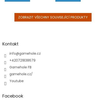
ZOBRAZIT VŠECHNY SOUVISEJÍCÍ PRODUKTY
Z
á
p
a
Kontakt
t
í
info
@
gamehole.cz
+420721838679
Gamehole FB
gamehole.cz/
Youtube
Facebook