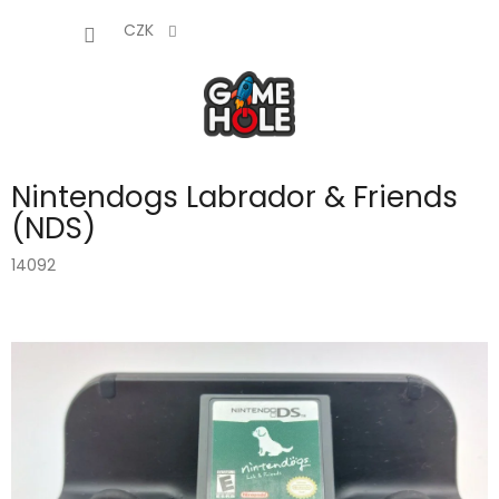
Přejít
NÁKUP
na
CZK
obsah
KOŠÍK
Nintendogs Labrador & Friends
(NDS)
14092