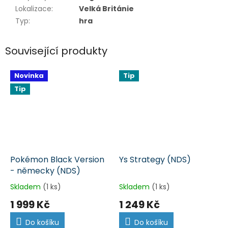
Lokalizace
:
Velká Británie
Typ
:
hra
Související produkty
Novinka
Tip
Tip
Pokémon Black Version
Ys Strategy (NDS)
- německy (NDS)
Skladem
(1 ks)
Skladem
(1 ks)
1 999 Kč
1 249 Kč
Do košíku
Do košíku