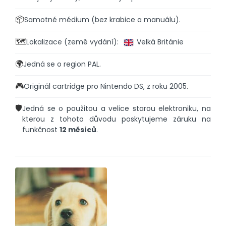
📦
Samotné médium (bez krabice a manuálu).
🗺️
Lokalizace (země vydání):
Velká Británie
🌍
Jedná se o region PAL.
🎮
Originál cartridge pro Nintendo DS, z roku 2005.
🛡️
Jedná se o použitou a velice starou elektroniku, na
kterou z tohoto důvodu poskytujeme záruku na
funkčnost
12 měsíců
.