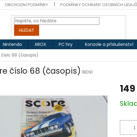
OBCHODNÍ PODMÍNKY
PODMÍNKY OCHRANY OSOBNÍCH ÚDAJ
HLEDAT
Nintendo
XBOX
PC hry
Konzole a příslušenství
 číslo 68 (časopis)
re číslo 68 (časopis)
18091
149
Měrná
Skl
cena: