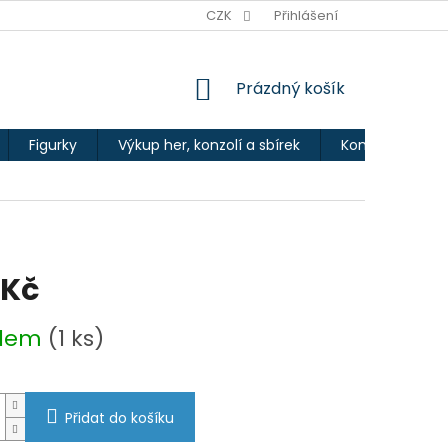
Ů
CZK
Přihlášení
NÁKUPNÍ
Prázdný košík
KOŠÍK
Figurky
Výkup her, konzolí a sbírek
Kontakty
 Kč
adem
(1 ks)
Přidat do košíku