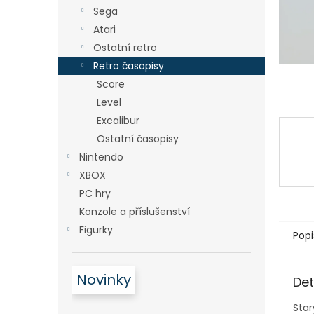
n
Sega
e
Atari
l
Ostatní retro
Retro časopisy
Score
Level
Excalibur
Ostatní časopisy
Nintendo
XBOX
PC hry
Konzole a příslušenství
Figurky
Popi
Novinky
Det
Star