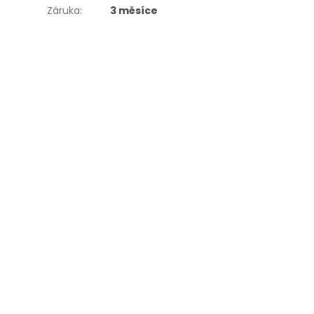
Záruka
:
3 měsíce