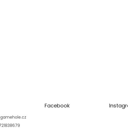
Facebook
Instag
@
gamehole.cz
721838679