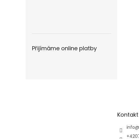
Přijímáme online platby
Z
á
p
a
t
Kontakt
í
info
+420