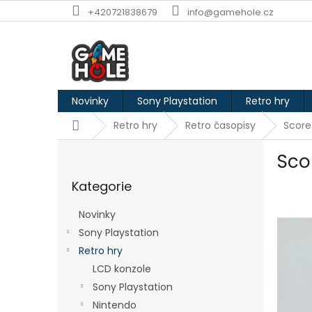
Přejít
+420721838679
info@gamehole.cz
na
obsah
Novinky
Sony Playstation
Retro hry
Domů
Retro hry
Retro časopisy
Score
P
Sco
o
Přeskočit
s
Kategorie
kategorie
t
r
Novinky
a
Sony Playstation
n
Retro hry
n
í
LCD konzole
p
Sony Playstation
a
Nintendo