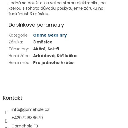
Jedná se použitou a velice starou elektroniku, na
kterou z tohoto důvodu poskytujeme záruku na
funkčnost 3 měsíce.
Doplňkové parametry
Kategorie
:
Game Gear hry
Záruka
:
3 měsíce
Téma hry
:
Akční, Sci-fi
Herní žánr
:
Arkádová, Střílečka
Herní mód
:
Pro jednoho hráče
Z
á
p
a
Kontakt
t
í
info
@
gamehole.cz
+420721838679
Gamehole FB