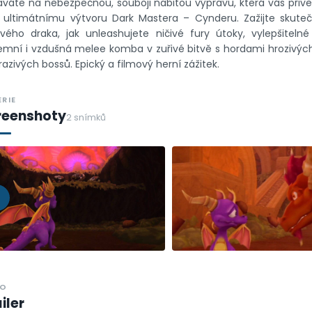
váte na nebezpečnou, souboji nabitou výpravu, která vás přive
ř ultimátnímu výtvoru Dark Mastera – Cynderu. Zažijte skut
ového draka, jak unleashujete ničivé fury útoky, vylepšitel
mní i vzdušná melee komba v zuřivé bitvě s hordami hrozivýc
azivých bossů. Epický a filmový herní zážitek.
ERIE
reenshoty
2 snímků
EO
iler