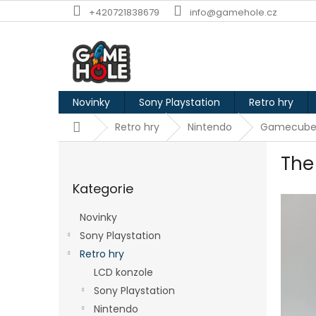
Přejít
+420721838679
info@gamehole.cz
na
obsah
Novinky
Sony Playstation
Retro hry
Domů
Retro hry
Nintendo
Gamecube
P
The
o
Přeskočit
s
Kategorie
kategorie
t
r
Novinky
a
Sony Playstation
n
Retro hry
n
í
LCD konzole
p
Sony Playstation
a
Nintendo