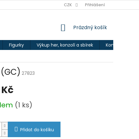
Ů
CZK
Přihlášení
NÁKUPNÍ
Prázdný košík
KOŠÍK
Figurky
Výkup her, konzolí a sbírek
Kontakty
 (GC)
27823
 Kč
adem
(1 ks)
Přidat do košíku