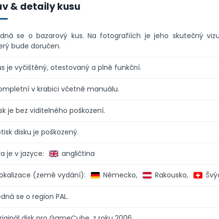
av & detaily kusu
dná se o bazarový kus. Na fotografiích je jeho skutečný vizu
erý bude doručen.
s je vyčištěný, otestovaný a plně funkční.
ompletní v krabici včetně manuálu.
sk je bez viditelného poškození.
tisk disku je poškozený.
ra je v jazyce:
angličtina
okalizace (země vydání):
Německo,
Rakousko,
Švý
dná se o region PAL.
riginál disk pro GameCube, z roku 2006.