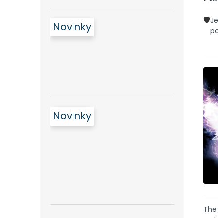
🛡️
Je
Novinky
po
Novinky
The 