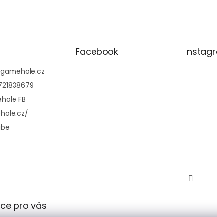
Facebook
Instag
@
gamehole.cz
721838679
hole FB
hole.cz/
ube
ce pro vás