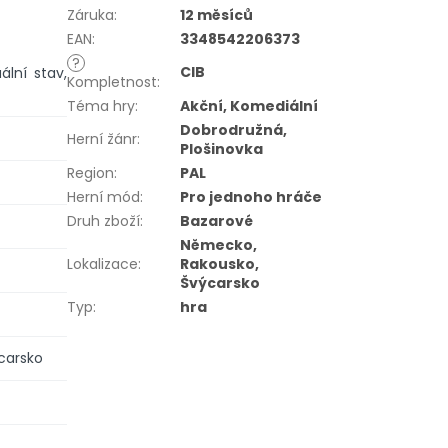
Záruka
:
12 měsíců
EAN
:
3348542206373
?
CIB
ální stav,
Kompletnost
:
Téma hry
:
Akční, Komediální
Dobrodružná,
Herní žánr
:
Plošinovka
Region
:
PAL
Herní mód
:
Pro jednoho hráče
Druh zboží
:
Bazarové
Německo,
Lokalizace
:
Rakousko,
Švýcarsko
Typ
:
hra
carsko