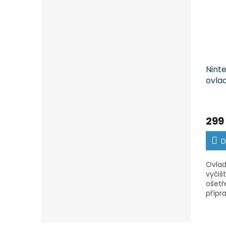
Nint
ovla
Supe
299
D
Ovlad
vyčiš
ošet
přípr
ovlad