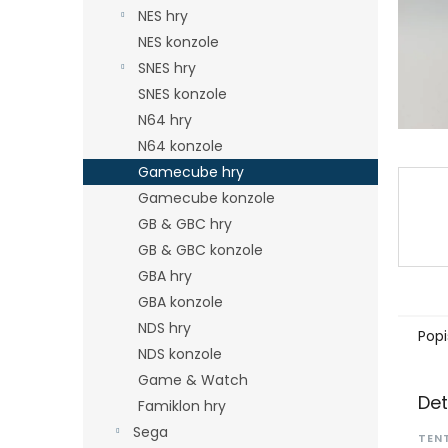
n
NES hry
e
NES konzole
l
SNES hry
SNES konzole
N64 hry
N64 konzole
Gamecube hry
Gamecube konzole
GB & GBC hry
GB & GBC konzole
GBA hry
GBA konzole
NDS hry
Popi
NDS konzole
Game & Watch
Det
Famiklon hry
Sega
TEN