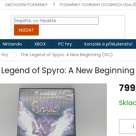
OBCHODNÍ PODMÍNKY
PODMÍNKY OCHRANY OSOBNÍCH ÚDAJ
HLEDAT
Nintendo
XBOX
PC hry
Konzole a příslušenství
 hry
The Legend of Spyro: A New Beginning (GC)
 Legend of Spyro: A New Beginning
799
Měrná
Skl
cena: