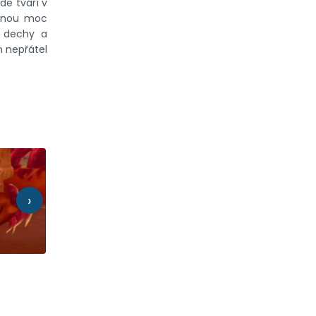
de tváří v
ečnou moc
né dechy a
h nepřátel
›