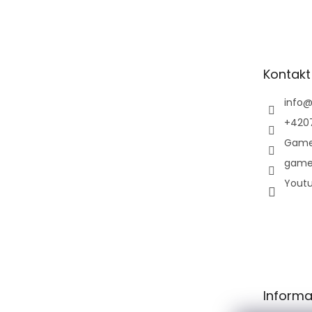
Z
á
p
a
t
Kontakt
í
info
+420
Game
game
Yout
Informa