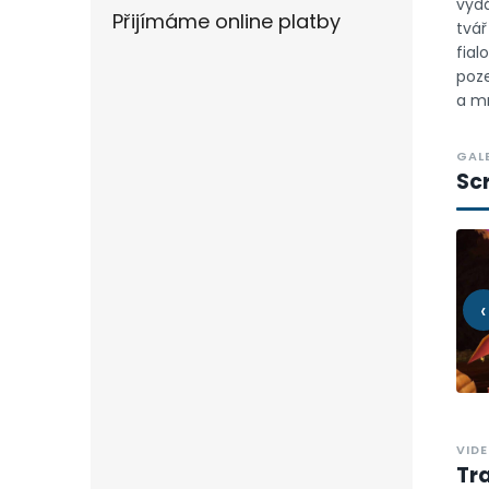
vydá
Přijímáme online platby
tvá
fial
poze
a mr
GAL
Sc
‹
VID
Tra