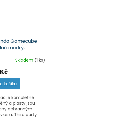
endo Gamecube
dač modrý,
rpad (GC)
Skladem
(1 ks)
 Kč
o košíku
ač je kompletně
těný a plasty jsou
řeny ochranným
avkem. Third party
ač.