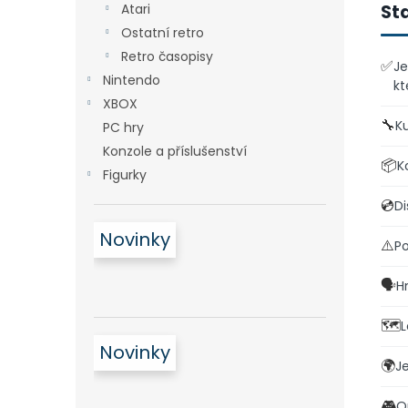
St
Atari
Ostatní retro
Retro časopisy
✅
Je
Nintendo
kt
XBOX
🔧
Ku
PC hry
Konzole a příslušenství
📦
K
Figurky
💿
Di
Novinky
⚠️
Po
🗣️
H
🗺️
L
Novinky
🌍
Je
🎮
O