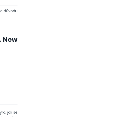
oto důvodu
A New
ra, jak se