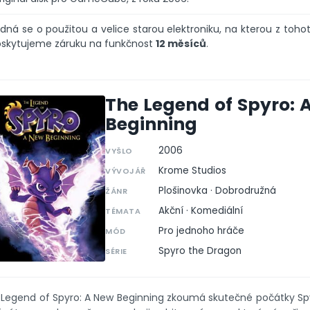
dná se o použitou a velice starou elektroniku, na kterou z toh
skytujeme záruku na funkčnost
12 měsíců
.
The Legend of Spyro: 
Beginning
2006
VYŠLO
Krome Studios
VÝVOJÁŘ
Plošinovka · Dobrodružná
ŽÁNR
Akční · Komediální
TÉMATA
Pro jednoho hráče
MÓD
Spyro the Dragon
SÉRIE
Legend of Spyro: A New Beginning zkoumá skutečné počátky Spy