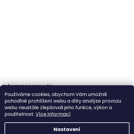
Informace pro vás
Používáme cookies, abychom Vám umožnili
Obchodní podmínky
pohodlné prohlížení webu a díky analýze provozu
Podmínky ochrany osobních údajů
webu neustále zlepšovali jeho funkce, výkon a
použitelnost.
Více informací
Nastavení
Vytvořil Shoptet