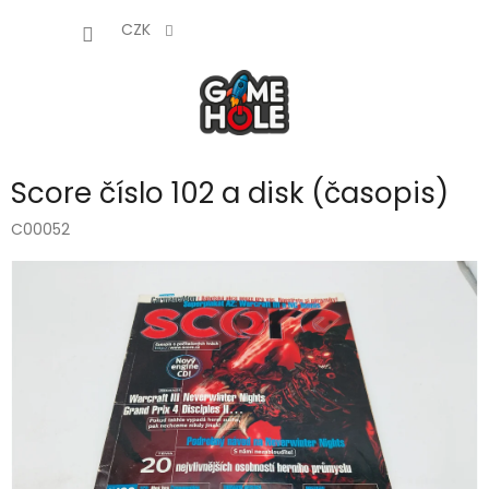
Přejít
NÁKUP
na
CZK
obsah
KOŠÍK
Score číslo 102 a disk (časopis)
C00052