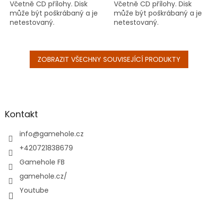
Včetně CD přílohy. Disk
Včetně CD přílohy. Disk
může být poškrábaný a je
může být poškrábaný a je
netestovaný.
netestovaný.
ZOBRAZIT VŠECHNY SOUVISEJÍCÍ PRODUKTY
Z
á
p
a
Kontakt
t
í
info
@
gamehole.cz
+420721838679
Gamehole FB
gamehole.cz/
Youtube