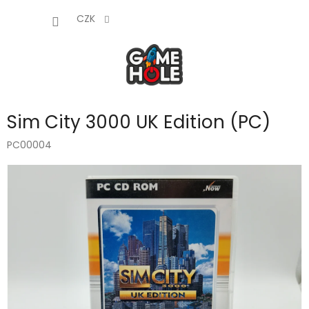
Přejít
NÁKUP
na
CZK
obsah
KOŠÍK
Sim City 3000 UK Edition (PC)
PC00004