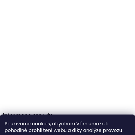
Informace pro vás
Používáme cookies, abychom Vám umožnili
Obchodní podmínky
pohodlné prohlížení webu a díky analýze provozu
Podmínky ochrany osobních údajů