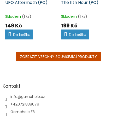
UFO Aftermath (PC)
The 11th Hour (PC)
Skladem
(1 ks)
Skladem
(1 ks)
149 Kč
199 Kč
Do košíku
Do košíku
ZOBRAZIT VŠECHNY SOUVISEJÍCÍ PRODUKTY
Z
á
p
a
Kontakt
t
í
info
@
gamehole.cz
+420721838679
Gamehole FB