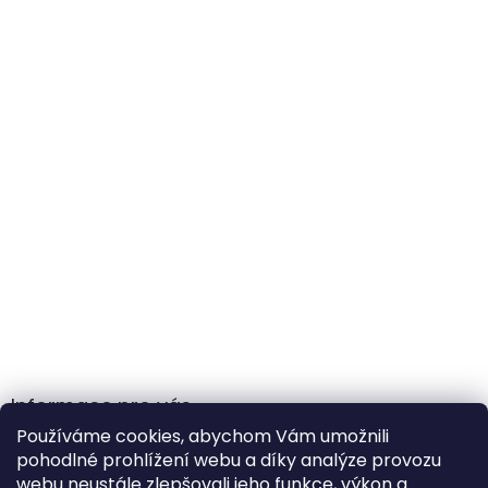
Informace pro vás
Používáme cookies, abychom Vám umožnili
Obchodní podmínky
pohodlné prohlížení webu a díky analýze provozu
Podmínky ochrany osobních údajů
webu neustále zlepšovali jeho funkce, výkon a