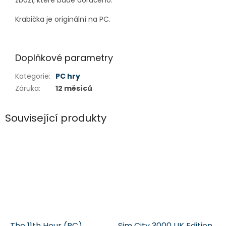
zboží, které bude doručeno.
Krabička je originální na PC.
Doplňkové parametry
Kategorie
:
PC hry
Záruka
:
12 měsíců
Související produkty
The 11th Hour (PC)
Sim City 3000 UK Edition