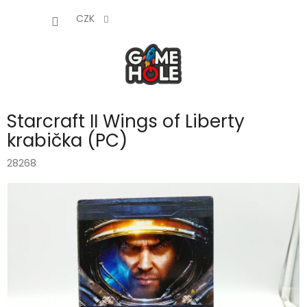
Přejít
NÁKUP
na
CZK
obsah
KOŠÍK
Starcraft II Wings of Liberty
krabička (PC)
28268