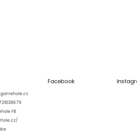
Facebook
Instag
@
gamehole.cz
721838679
hole FB
hole.cz/
ube