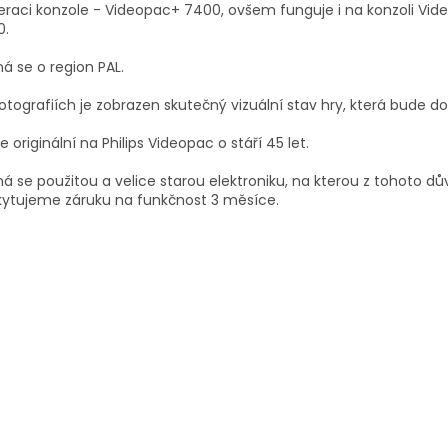
raci konzole - Videopac+ 7400, ovšem funguje i na konzoli Vid
0.
á se o region PAL.
otografiích je zobrazen skutečný vizuální stav hry, která bude d
je originální na Philips Videopac o stáří 45 let.
á se použitou a velice starou elektroniku, na kterou z tohoto d
kytujeme záruku na funkčnost 3 měsíce.