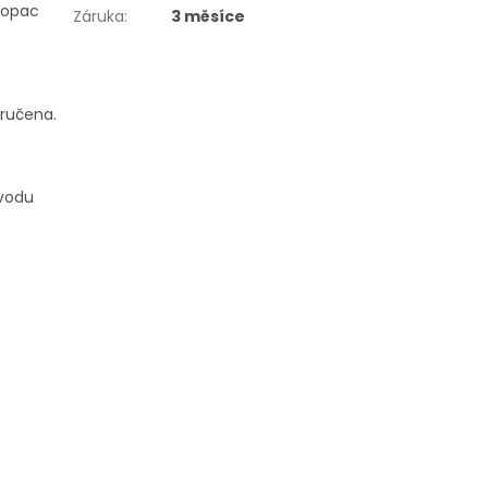
eopac
Záruka
:
3 měsíce
oručena.
ůvodu