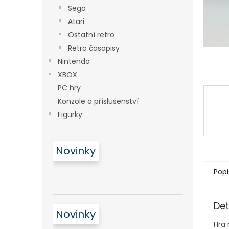
n
Sega
e
Atari
l
Ostatní retro
Retro časopisy
Nintendo
XBOX
PC hry
Konzole a příslušenství
Figurky
Novinky
Popi
Det
Novinky
Hra 