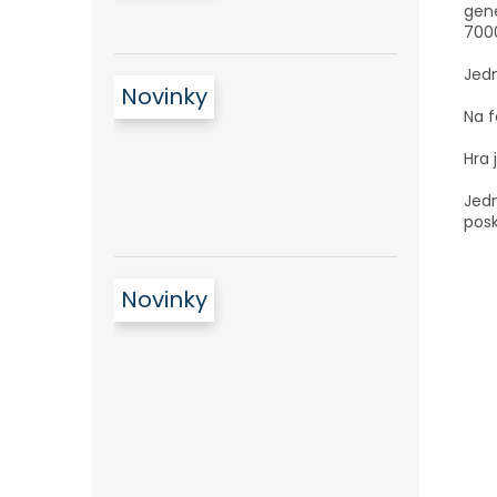
gene
700
Jedn
Novinky
Na f
Hra 
Jedn
pos
Novinky