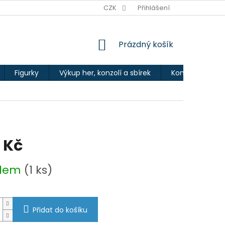
Ů
CZK
Přihlášení
NÁKUPNÍ
Prázdný košík
KOŠÍK
Figurky
Výkup her, konzolí a sbírek
Kontakty
 Kč
adem
(1 ks)
Přidat do košíku