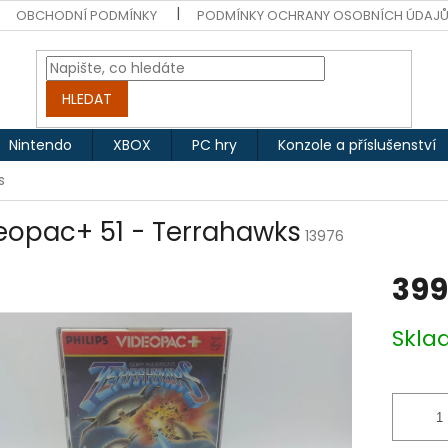
OBCHODNÍ PODMÍNKY
PODMÍNKY OCHRANY OSOBNÍCH ÚDAJ
HLEDAT
Nintendo
XBOX
PC hry
Konzole a příslušenství
s
eopac+ 51 - Terrahawks
13976
399
Měrná
Skl
cena: