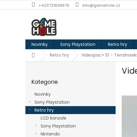
Přejít
+420721838679
info@gamehole.cz
na
obsah
Novinky
Sony Playstation
Retro hry
Domů
Retro hry
Videopac+ 51 - Terrahawk
P
Vid
o
Přeskočit
s
Kategorie
kategorie
t
r
Novinky
a
Sony Playstation
n
Retro hry
n
í
LCD konzole
p
Sony Playstation
a
Nintendo