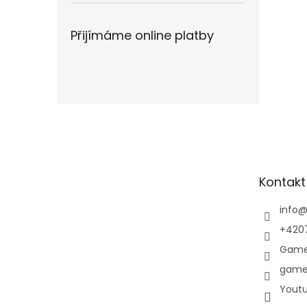
Přijímáme online platby
Z
á
p
a
t
Kontakt
í
info
+420
Game
game
Yout