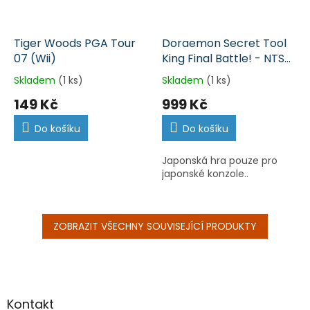
Tiger Woods PGA Tour
Doraemon Secret Tool
07 (Wii)
King Final Battle! - NTSC
Japan (Wii)
Skladem
(1 ks)
Skladem
(1 ks)
149 Kč
999 Kč
Do košíku
Do košíku
Japonská hra pouze pro
japonské konzole..
ZOBRAZIT VŠECHNY SOUVISEJÍCÍ PRODUKTY
Z
á
p
a
Kontakt