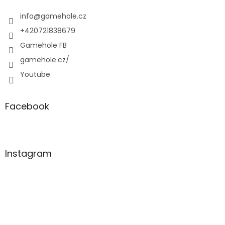
t
í
info
@
gamehole.cz
+420721838679
Gamehole FB
gamehole.cz/
Youtube
Facebook
Instagram