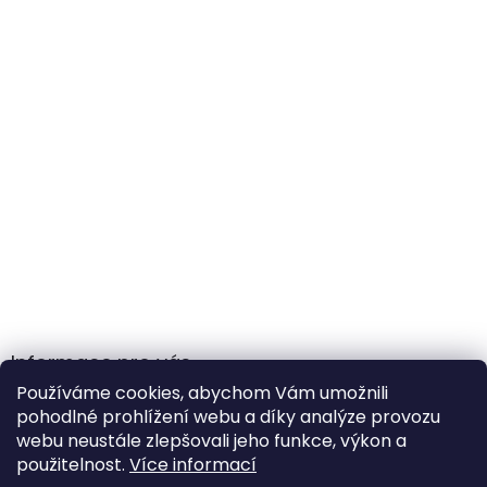
Informace pro vás
Používáme cookies, abychom Vám umožnili
Obchodní podmínky
pohodlné prohlížení webu a díky analýze provozu
Podmínky ochrany osobních údajů
webu neustále zlepšovali jeho funkce, výkon a
použitelnost.
Více informací