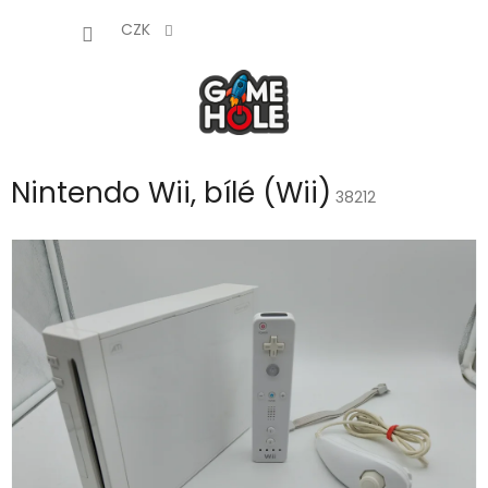
Přejít
NÁKUP
na
CZK
obsah
KOŠÍK
Nintendo Wii, bílé (Wii)
38212