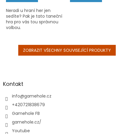
Neradi u hraní her jen
sedíte? Pak je tato taneční
hra pro vás tou správnou
volbou.
ZOBRAZIT VŠECHNY SOUVISEJÍCÍ PRODUKTY
Z
á
p
a
Kontakt
t
í
info
@
gamehole.cz
+420721838679
Gamehole FB
gamehole.cz/
Youtube