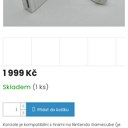
1 999 Kč
Měrná
Skladem
(1 ks)
cena:
Přidat do košíku
Konzole je kompatibilní s hrami na Nintendo Gamecube (je