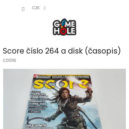
Přejít
NÁKUP
na
CZK
obsah
KOŠÍK
Score číslo 264 a disk (časopis)
C00116