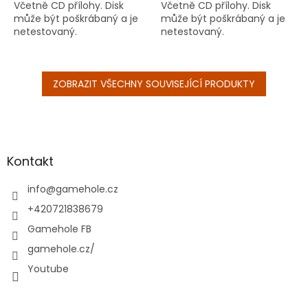
Včetně CD přílohy. Disk
Včetně CD přílohy. Disk
může být poškrábaný a je
může být poškrábaný a je
netestovaný.
netestovaný.
ZOBRAZIT VŠECHNY SOUVISEJÍCÍ PRODUKTY
Z
á
p
a
Kontakt
t
í
info
@
gamehole.cz
+420721838679
Gamehole FB
gamehole.cz/
Youtube