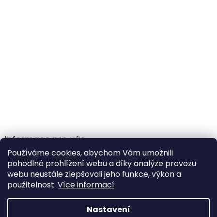
Informace pro vás
Používáme cookies, abychom Vám umožnili
Obchodní podmínky
pohodlné prohlížení webu a díky analýze provozu
Podmínky ochrany osobních údajů
webu neustále zlepšovali jeho funkce, výkon a
použitelnost.
Více informací
Nastavení
Vytvořil Shoptet