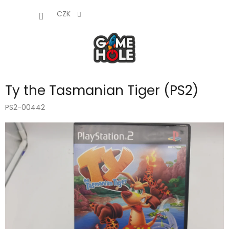
Přejít
NÁKUP
na
CZK
obsah
KOŠÍK
Ty the Tasmanian Tiger (PS2)
PS2-00442