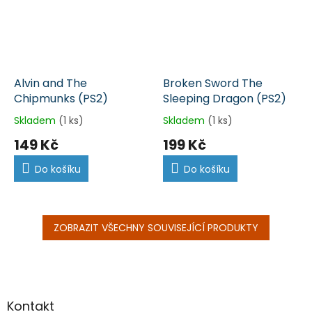
Alvin and The
Broken Sword The
Chipmunks (PS2)
Sleeping Dragon (PS2)
Skladem
(1 ks)
Skladem
(1 ks)
149 Kč
199 Kč
Do košíku
Do košíku
ZOBRAZIT VŠECHNY SOUVISEJÍCÍ PRODUKTY
Z
á
p
a
Kontakt