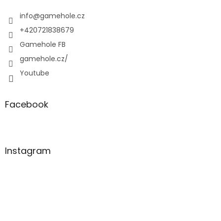
t
í
info
@
gamehole.cz
+420721838679
Gamehole FB
gamehole.cz/
Youtube
Facebook
Instagram