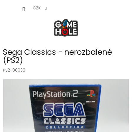
Přejít
NÁKUP
na
CZK
obsah
KOŠÍK
Sega Classics - nerozbalené
(PS2)
PS2-00030