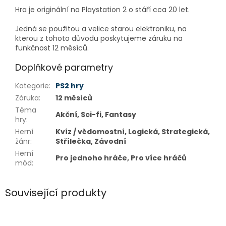
Hra je originální na Playstation 2 o stáří cca 20 let.
Jedná se použitou a velice starou elektroniku, na
kterou z tohoto důvodu poskytujeme záruku na
funkčnost 12 měsíců.
Doplňkové parametry
Kategorie
:
PS2 hry
Záruka
:
12 měsíců
Téma
Akční, Sci-fi, Fantasy
hry
:
Herní
Kvíz / vědomostní, Logická, Strategická,
žánr
:
Střílečka, Závodní
Herní
Pro jednoho hráče, Pro více hráčů
mód
:
Související produkty