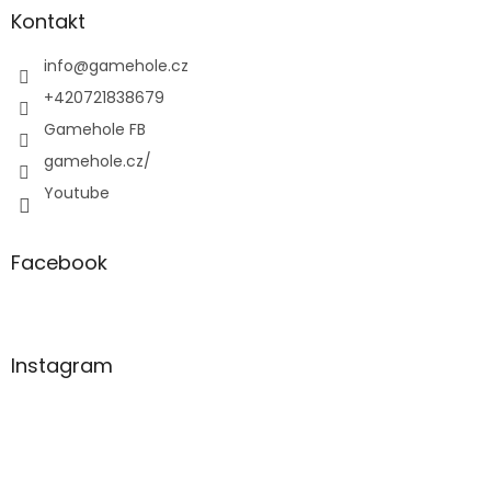
a
Kontakt
t
í
info
@
gamehole.cz
+420721838679
Gamehole FB
gamehole.cz/
Youtube
Facebook
Instagram