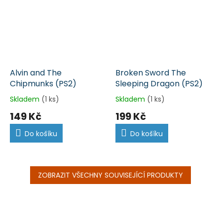
Alvin and The
Broken Sword The
Chipmunks (PS2)
Sleeping Dragon (PS2)
Skladem
(1 ks)
Skladem
(1 ks)
149 Kč
199 Kč
Do košíku
Do košíku
ZOBRAZIT VŠECHNY SOUVISEJÍCÍ PRODUKTY
Z
á
p