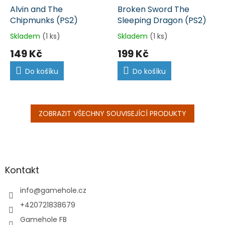
Alvin and The
Broken Sword The
Chipmunks (PS2)
Sleeping Dragon (PS2)
Skladem
(1 ks)
Skladem
(1 ks)
149 Kč
199 Kč
Do košíku
Do košíku
ZOBRAZIT VŠECHNY SOUVISEJÍCÍ PRODUKTY
Z
á
p
a
Kontakt
t
í
info
@
gamehole.cz
+420721838679
Gamehole FB