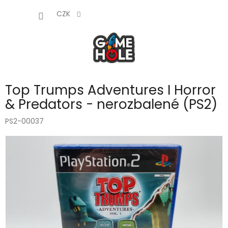
Přejít
NÁKUP
na
CZK
obsah
KOŠÍK
Top Trumps Adventures I Horror
& Predators - nerozbalené (PS2)
PS2-00037