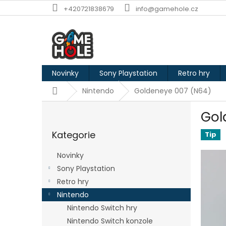
Přejít
+420721838679
info@gamehole.cz
na
obsah
Novinky
Sony Playstation
Retro hry
Domů
Nintendo
Goldeneye 007 (N64)
P
Gol
o
Přeskočit
s
Kategorie
kategorie
Tip
t
r
Novinky
a
Sony Playstation
n
Retro hry
n
í
Nintendo
p
Nintendo Switch hry
a
Nintendo Switch konzole