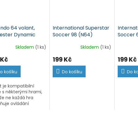
endo 64 volant,
International Superstar
Internat
ster Dynamic
Soccer 98 (N64)
Soccer 
l G64 (N64)
Skladem
(1 ks)
Skladem
(1 ks)
 Kč
199 Kč
199 Kč
o košíku
Do košíku
Do k
t je kompatibilní
 s některými hrami,
že ne každá hra
uje ovládání
tem a pedály.
tibilní s hrami: San
isco Rush, Rush 2, Hot
, Multi...