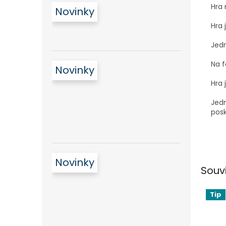
Hra 
Novinky
Hra 
Jedn
Na f
Novinky
Hra 
Jedn
posk
Novinky
Souv
Tip