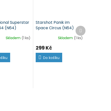
ional Superstar
Starshot Panik im
64 (N64)
Space Circus (N64)
Další
produkt
Skladem
(1 ks)
Skladem
(1 ks)
299 Kč
ošíku
Do košíku