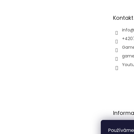
a
t
Kontakt
í
info
+420
Game
game
Yout
Informa
Obchodní
Používáme
Podmínky