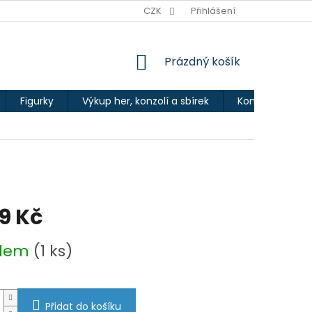
Ů
CZK
Přihlášení
NÁKUPNÍ
Prázdný košík
KOŠÍK
Figurky
Výkup her, konzolí a sbírek
Kontakty
49 Kč
adem
(1 ks)
Přidat do košíku