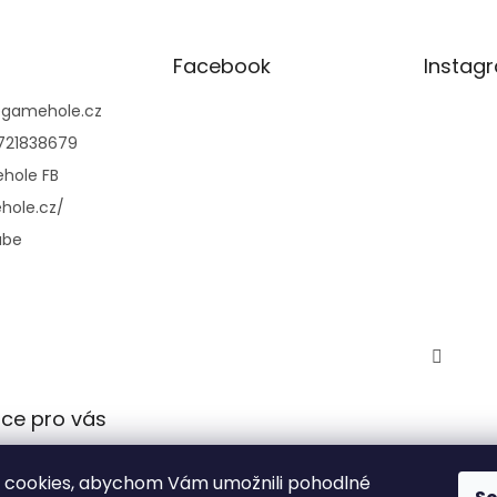
Facebook
Instag
@
gamehole.cz
721838679
hole FB
hole.cz/
ube
ce pro vás
 podmínky
 cookies, abychom Vám umožnili pohodlné
 ochrany