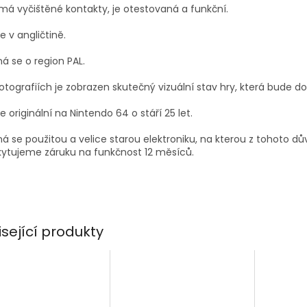
má vyčištěné kontakty, je otestovaná a funkční.
je v angličtině.
á se o region PAL.
otografiích je zobrazen skutečný vizuální stav hry, která bude d
je originální na Nintendo 64 o stáří 25 let.
á se použitou a velice starou elektroniku, na kterou z tohoto d
ytujeme záruku na funkčnost 12 měsíců.
isející produkty