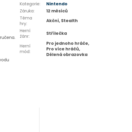
Kategorie
:
Nintendo
Záruka
:
12 měsíců
Téma
Akční, Stealth
hry
:
Herní
Střílečka
žánr
:
oručena.
Pro jednoho hráče,
Herní
Pro více hráčů,
mód
:
Dělená obrazovka
ůvodu