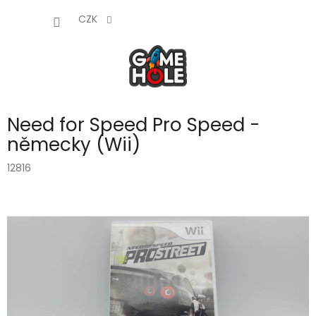
Přejít
NÁKUP
na
CZK
obsah
KOŠÍK
Need for Speed Pro Speed -
německy (Wii)
12816