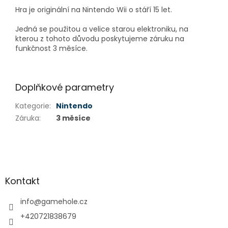
Hra je originální na Nintendo Wii o stáří 15 let.
Jedná se použitou a velice starou elektroniku, na
kterou z tohoto důvodu poskytujeme záruku na
funkčnost 3 měsíce.
Doplňkové parametry
Kategorie
:
Nintendo
Záruka
:
3 měsíce
Z
á
p
a
Kontakt
t
í
info
@
gamehole.cz
+420721838679