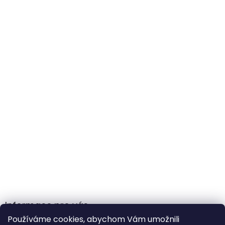
Informace pro vás
Používáme cookies, abychom Vám umožnili
Obchodní podmínky