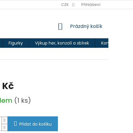
Ů
CZK
Přihlášení
NÁKUPNÍ
Prázdný košík
KOŠÍK
Figurky
Výkup her, konzolí a sbírek
Kontakty
 Kč
adem
(1 ks)
Přidat do košíku