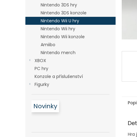
n
Nintendo 3DS hry
e
Nintendo 3DS konzole
l
Nintendo Wii U hry
Nintendo Wii hry
Nintendo Wii konzole
Amiibo
Nintendo merch
XBOX
PC hry
Konzole a příslušenství
Figurky
Popi
Novinky
Det
Hra 