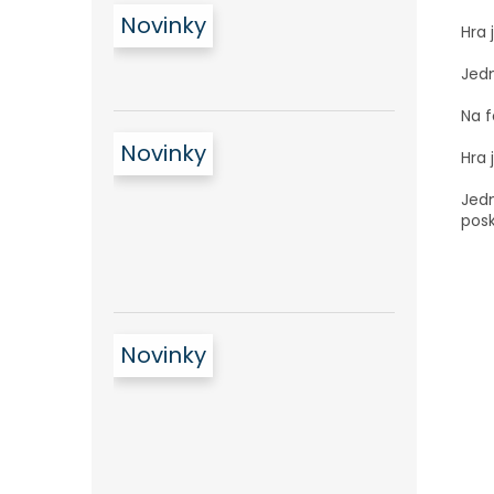
Novinky
Hra 
Jedn
Na f
Novinky
Hra 
Jedn
pos
Novinky