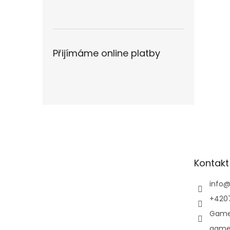
Přijímáme online platby
Z
á
p
a
t
Kontakt
í
info
+420
Game
game