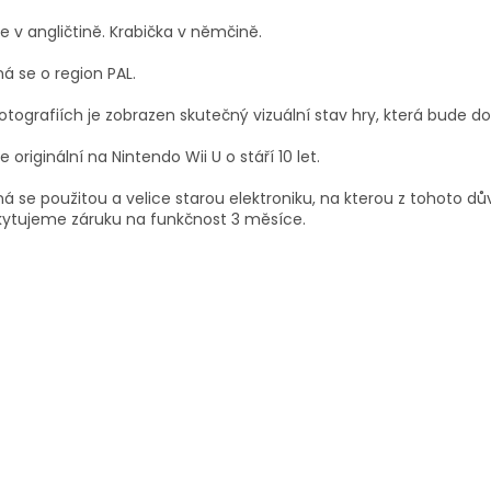
je v angličtině. Krabička v němčině.
á se o region PAL.
otografiích je zobrazen skutečný vizuální stav hry, která bude d
je originální na Nintendo Wii U o stáří 10 let.
á se použitou a velice starou elektroniku, na kterou z tohoto d
kytujeme záruku na funkčnost 3 měsíce.