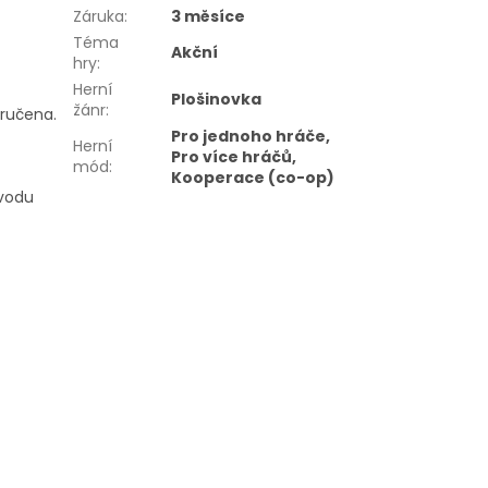
Záruka
:
3 měsíce
Téma
Akční
hry
:
Herní
Plošinovka
žánr
:
oručena.
Pro jednoho hráče,
Herní
Pro více hráčů,
mód
:
Kooperace (co-op)
ůvodu