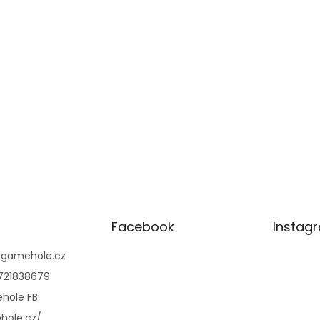
Facebook
Instag
@
gamehole.cz
721838679
hole FB
hole.cz/