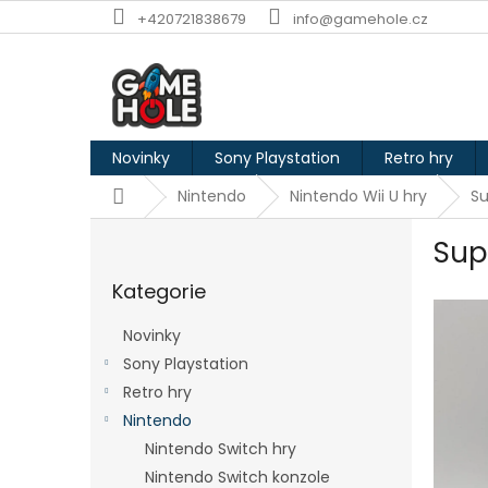
Přejít
+420721838679
info@gamehole.cz
na
obsah
Novinky
Sony Playstation
Retro hry
Domů
Nintendo
Nintendo Wii U hry
Su
P
Sup
o
Přeskočit
s
Kategorie
kategorie
t
r
Novinky
a
Sony Playstation
n
Retro hry
n
í
Nintendo
p
Nintendo Switch hry
a
Nintendo Switch konzole