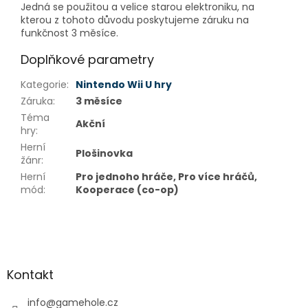
Jedná se použitou a velice starou elektroniku, na
kterou z tohoto důvodu poskytujeme záruku na
funkčnost 3 měsíce.
Doplňkové parametry
Kategorie
:
Nintendo Wii U hry
Záruka
:
3 měsíce
Téma
Akční
hry
:
Herní
Plošinovka
žánr
:
Herní
Pro jednoho hráče, Pro více hráčů,
mód
:
Kooperace (co-op)
Z
á
p
a
Kontakt
t
í
info
@
gamehole.cz