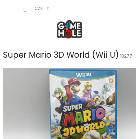
Přejít
NÁKUP
na
CZK
obsah
KOŠÍK
Super Mario 3D World (Wii U)
18277