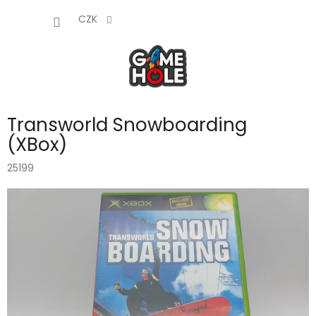
Přejít
NÁKUP
na
CZK
obsah
KOŠÍK
Transworld Snowboarding
(XBox)
25199