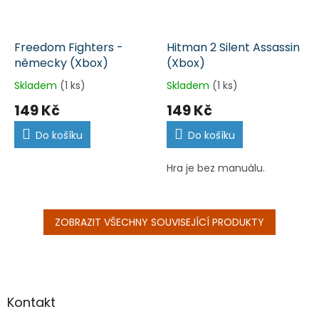
Freedom Fighters -
Hitman 2 Silent Assassin
německy (Xbox)
(Xbox)
Skladem
(1 ks)
Skladem
(1 ks)
149 Kč
149 Kč
Do košíku
Do košíku
Hra je bez manuálu.
ZOBRAZIT VŠECHNY SOUVISEJÍCÍ PRODUKTY
Z
á
p
a
Kontakt
t