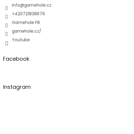
í
info
@
gamehole.cz
+420721838679
Gamehole FB
gamehole.cz/
Youtube
Facebook
Instagram