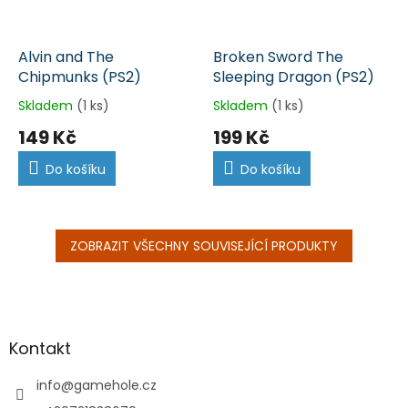
Alvin and The
Broken Sword The
Chipmunks (PS2)
Sleeping Dragon (PS2)
Skladem
(1 ks)
Skladem
(1 ks)
149 Kč
199 Kč
Do košíku
Do košíku
ZOBRAZIT VŠECHNY SOUVISEJÍCÍ PRODUKTY
Z
á
p
a
Kontakt
t
í
info
@
gamehole.cz