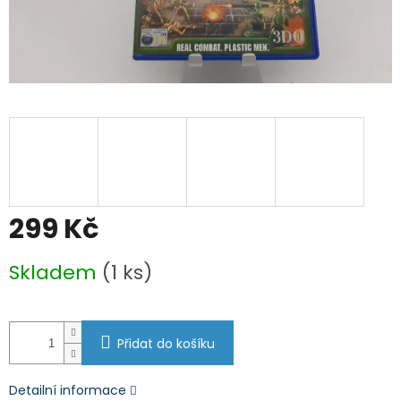
299 Kč
Měrná
Skladem
(1 ks)
cena:
Přidat do košíku
Detailní informace