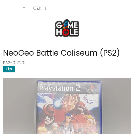
Přejít
NÁKUP
na
CZK
obsah
KOŠÍK
NeoGeo Battle Coliseum (PS2)
PS2-017201
Tip