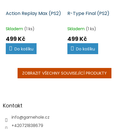
Action Replay Max (PS2)
R-Type Final (PS2)
Skladem
(1 ks)
Skladem
(1 ks)
499 Kč
499 Kč
Do košíku
Do košíku
ZOBRAZIT VŠECHNY SOUVISEJÍCÍ PRODUKTY
Z
á
p
a
Kontakt
t
í
info
@
gamehole.cz
+420721838679