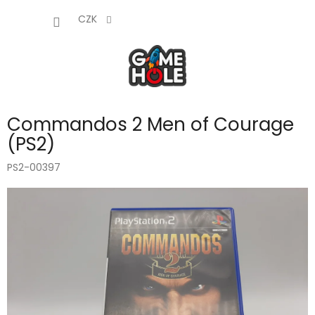
Přejít
NÁKUP
na
CZK
obsah
KOŠÍK
Commandos 2 Men of Courage
(PS2)
PS2-00397