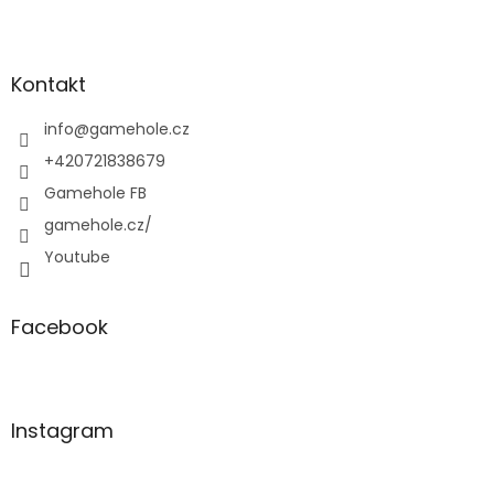
Z
á
p
a
Kontakt
t
í
info
@
gamehole.cz
+420721838679
Gamehole FB
gamehole.cz/
Youtube
Facebook
Instagram