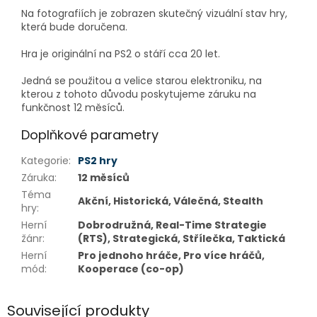
Na fotografiích je zobrazen skutečný vizuální stav hry,
která bude doručena.
Hra je originální na PS2 o stáří cca 20 let.
Jedná se použitou a velice starou elektroniku, na
kterou z tohoto důvodu poskytujeme záruku na
funkčnost 12 měsíců.
Doplňkové parametry
Kategorie
:
PS2 hry
Záruka
:
12 měsíců
Téma
Akční, Historická, Válečná, Stealth
hry
:
Herní
Dobrodružná, Real-Time Strategie
žánr
:
(RTS), Strategická, Střílečka, Taktická
Herní
Pro jednoho hráče, Pro více hráčů,
mód
:
Kooperace (co-op)
Související produkty