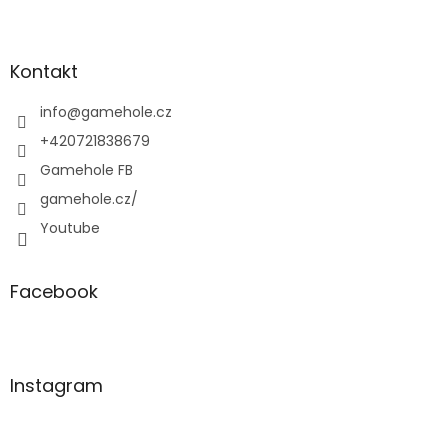
Z
á
p
a
Kontakt
t
í
info
@
gamehole.cz
+420721838679
Gamehole FB
gamehole.cz/
Youtube
Facebook
Instagram