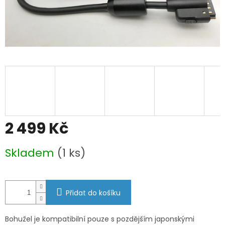
2 499 Kč
Měrná
Skladem
(1 ks)
cena:
Přidat do košíku
Bohužel je kompatibilní pouze s pozdějším japonskými