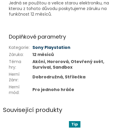
Jedná se použitou a velice starou elektroniku, na
kterou z tohoto důvodu poskytujeme záruku na
funkčnost 12 měsíců.
Doplňkové parametry
Kategorie
:
Sony Playstation
Záruka
:
12 měsíců
Téma
Akční, Hororová, Otevřený svět,
hry
:
Survival, Sandbox
Herní
Dobrodružná, Střílečka
žánr
:
Herní
Pro jednoho hráče
mód
:
Související produkty
Tip