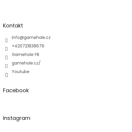
Z
á
p
a
Kontakt
t
í
info
@
gamehole.cz
+420721838679
Gamehole FB
gamehole.cz/
Youtube
Facebook
Instagram