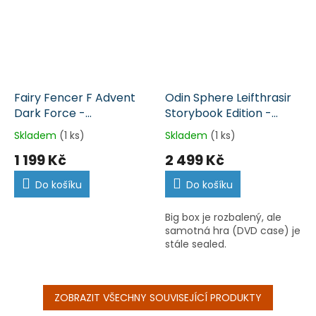
Fairy Fencer F Advent
Odin Sphere Leifthrasir
Dark Force -
Storybook Edition -
nerozbalená (PS4)
nerozbalená (PS4)
Skladem
(1 ks)
Skladem
(1 ks)
1 199 Kč
2 499 Kč
Do košíku
Do košíku
Big box je rozbalený, ale
samotná hra (DVD case) je
stále sealed.
ZOBRAZIT VŠECHNY SOUVISEJÍCÍ PRODUKTY