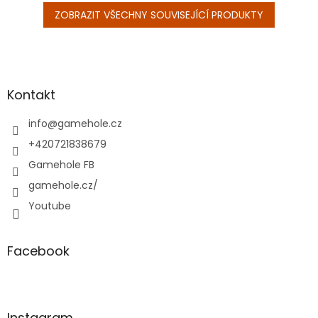
ZOBRAZIT VŠECHNY SOUVISEJÍCÍ PRODUKTY
Z
á
p
a
Kontakt
t
í
info
@
gamehole.cz
+420721838679
Gamehole FB
gamehole.cz/
Youtube
Facebook
Instagram