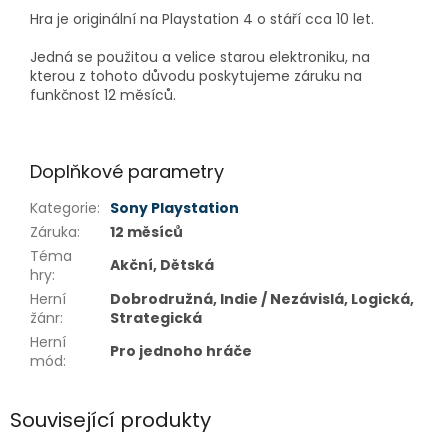
Hra je originální na Playstation 4 o stáří cca 10 let.
Jedná se použitou a velice starou elektroniku, na
kterou z tohoto důvodu poskytujeme záruku na
funkčnost 12 měsíců.
Doplňkové parametry
Kategorie
:
Sony Playstation
Záruka
:
12 měsíců
Téma
Akční, Dětská
hry
:
Herní
Dobrodružná, Indie / Nezávislá, Logická,
žánr
:
Strategická
Herní
Pro jednoho hráče
mód
:
Související produkty