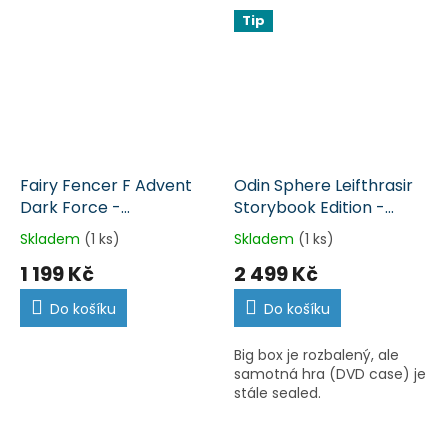
Tip
Fairy Fencer F Advent
Odin Sphere Leifthrasir
Dark Force -
Storybook Edition -
nerozbalená (PS4)
nerozbalená (PS4)
Skladem
(1 ks)
Skladem
(1 ks)
1 199 Kč
2 499 Kč
Do košíku
Do košíku
Big box je rozbalený, ale
samotná hra (DVD case) je
stále sealed.