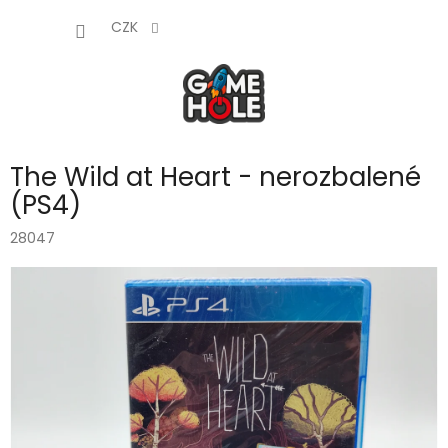
Přejít
NÁKUP
na
CZK
obsah
KOŠÍK
The Wild at Heart - nerozbalené
(PS4)
28047