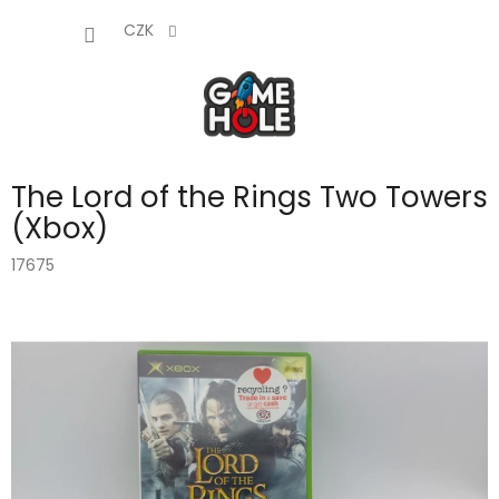
Přejít
NÁKUP
na
CZK
obsah
KOŠÍK
The Lord of the Rings Two Towers
(Xbox)
17675