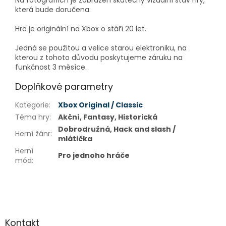
Na fotografiích je zobrazen skutečný vizuální stav hry,
která bude doručena.
Hra je originální na Xbox o stáří 20 let.
Jedná se použitou a velice starou elektroniku, na
kterou z tohoto důvodu poskytujeme záruku na
funkčnost 3 měsíce.
Doplňkové parametry
Kategorie
:
Xbox Original / Classic
Téma hry
:
Akční, Fantasy, Historická
Dobrodružná, Hack and slash /
Herní žánr
:
mlátička
Herní
Pro jednoho hráče
mód
:
Z
á
p
a
Kontakt