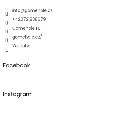
t
í
info
@
gamehole.cz
+420721838679
Gamehole FB
gamehole.cz/
Youtube
Facebook
Instagram