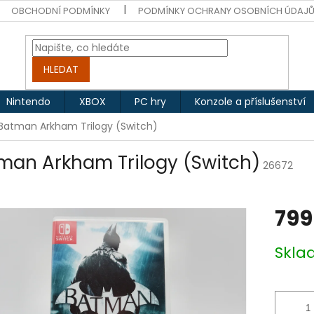
OBCHODNÍ PODMÍNKY
PODMÍNKY OCHRANY OSOBNÍCH ÚDAJ
HLEDAT
Nintendo
XBOX
PC hry
Konzole a příslušenství
Batman Arkham Trilogy (Switch)
man Arkham Trilogy (Switch)
26672
799
Měrná
Skl
cena: