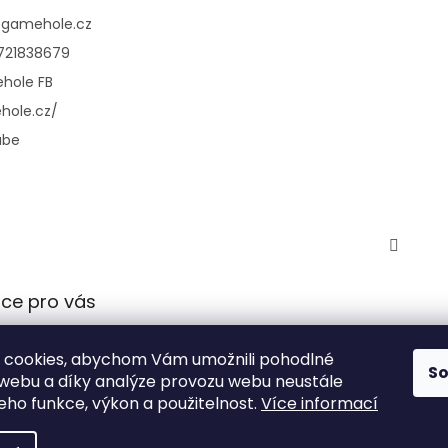
@
gamehole.cz
721838679
hole FB
hole.cz/
ube
ce pro vás
 podmínky
 cookies, abychom Vám umožnili pohodlné
 ochrany
S
 webu a díky analýze provozu webu neustále
údajů
jeho funkce, výkon a použitelnost.
Více informací