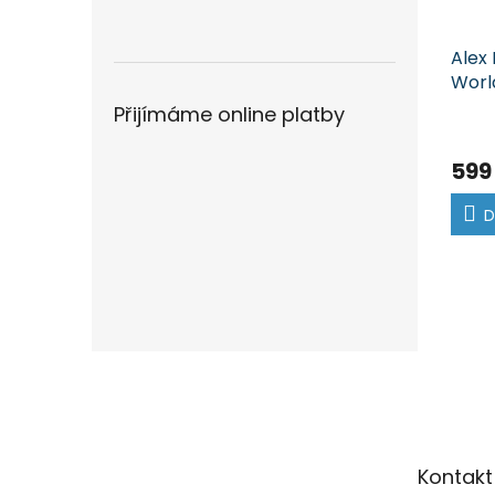
Alex 
Worl
nero
Přijímáme online platby
599
D
Z
á
p
a
t
Kontakt
í