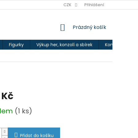
Ů
CZK
Přihlášení
NÁKUPNÍ
Prázdný košík
KOŠÍK
Figurky
Výkup her, konzolí a sbírek
Kontakty
 Kč
adem
(1 ks)
Přidat do košíku