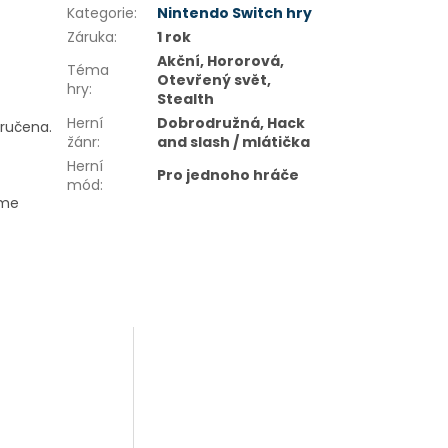
Kategorie
:
Nintendo Switch hry
Záruka
:
1 rok
Akční, Hororová,
Téma
Otevřený svět,
hry
:
Stealth
Herní
Dobrodružná, Hack
oručena.
žánr
:
and slash / mlátička
Herní
Pro jednoho hráče
mód
:
eme