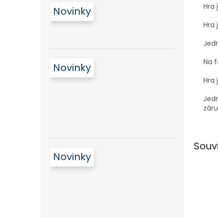
Hra 
Novinky
Hra 
Jedn
Na f
Novinky
Hra 
Jedn
záru
Souv
Novinky