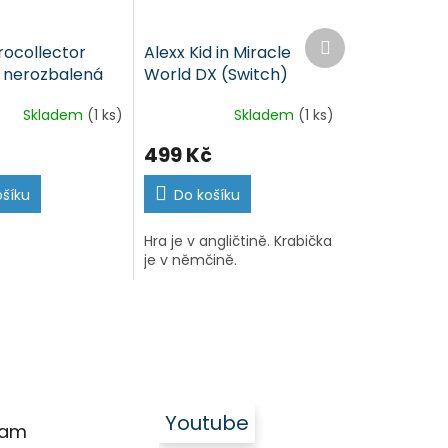
Další
rocollector
Alexx Kid in Miracle
produkt
- nerozbalená
World DX (Switch)
)
Skladem
(1 ks)
Skladem
(1 ks)
499 Kč
ošíku
Do košíku
Hra je v angličtině. Krabička
je v němčině.
Youtube
ram