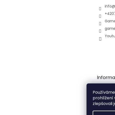
info
+420
Game
game
Yout
Informa
Obchodní
Používáme
Podmínky
prohlížení
osobních 
zlepšovali 