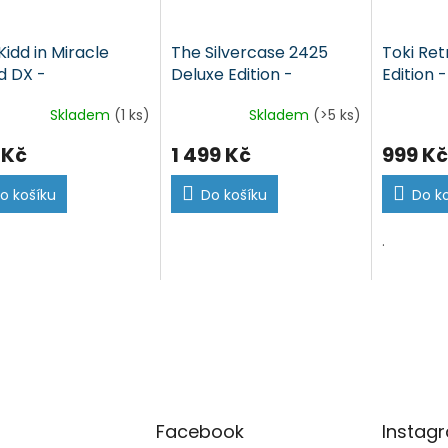
Kidd in Miracle
The Silvercase 2425
Toki Ret
d DX -
Deluxe Edition -
Edition 
zbalená (Switch)
nerozbalená (Switch)
(Switch
Skladem
(1 ks)
Skladem
(>5 ks)
 Kč
1 499 Kč
999 Kč
o košíku
Do košíku
Do k
.
Facebook
Instag