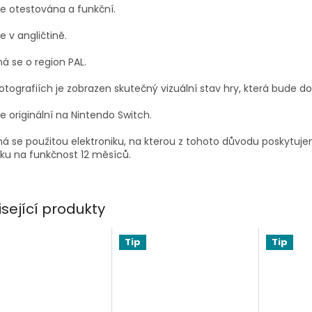
je otestována a funkční.
je v angličtině.
á se o region PAL.
otografiích je zobrazen skutečný vizuální stav hry, která bude d
je originální na Nintendo Switch.
á se použitou elektroniku, na kterou z tohoto důvodu poskytuj
ku na funkčnost 12 měsíců.
isející produkty
Tip
Tip