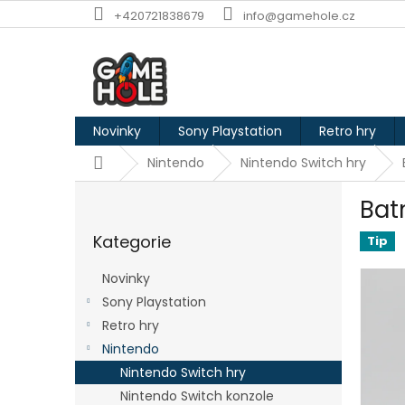
Přejít
+420721838679
info@gamehole.cz
na
obsah
Novinky
Sony Playstation
Retro hry
Domů
Nintendo
Nintendo Switch hry
P
Bat
o
Přeskočit
s
Kategorie
kategorie
Tip
t
r
Novinky
a
Sony Playstation
n
Retro hry
n
í
Nintendo
p
Nintendo Switch hry
a
Nintendo Switch konzole