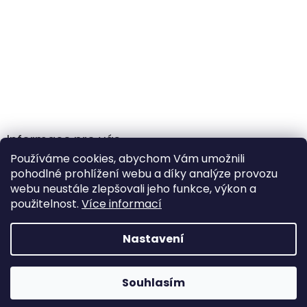
Informace pro vás
Používáme cookies, abychom Vám umožnili
Obchodní podmínky
pohodlné prohlížení webu a díky analýze provozu
Podmínky ochrany osobních údajů
webu neustále zlepšovali jeho funkce, výkon a
použitelnost.
Více informací
Nastavení
Vytvořil Shoptet
Souhlasím
Copyright 2026
Gamehole
. Všechna práva vyhrazena.