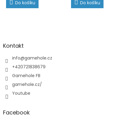
Do košíku
Do košíku
Z
á
p
a
Kontakt
t
í
info
@
gamehole.cz
+420721838679
Gamehole FB
gamehole.cz/
Youtube
Facebook