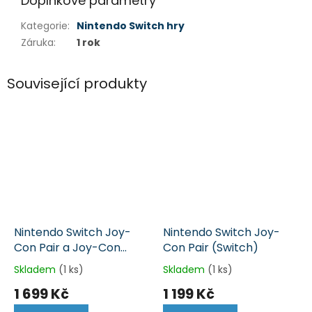
Doplňkové parametry
Kategorie
:
Nintendo Switch hry
Záruka
:
1 rok
Související produkty
Nintendo Switch Joy-
Nintendo Switch Joy-
Con Pair a Joy-Con
Con Pair (Switch)
Charging Grip (Switch)
Skladem
(1 ks)
Skladem
(1 ks)
1 699 Kč
1 199 Kč