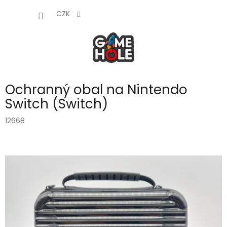
Přejít
NÁKUP
na
CZK
obsah
KOŠÍK
Ochranný obal na Nintendo
Switch (Switch)
12668