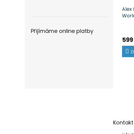
Alex 
Worl
nero
Přijímáme online platby
599
D
Z
á
p
a
t
Kontakt
í