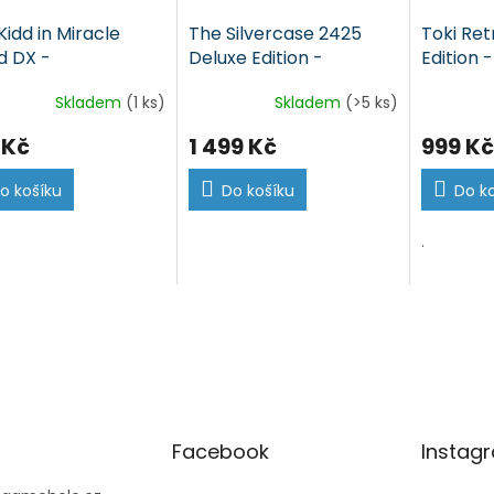
Kidd in Miracle
The Silvercase 2425
Toki Ret
d DX -
Deluxe Edition -
Edition 
zbalená (Switch)
nerozbalená (Switch)
(Switch
Skladem
(1 ks)
Skladem
(>5 ks)
 Kč
1 499 Kč
999 Kč
o košíku
Do košíku
Do k
.
Facebook
Instag