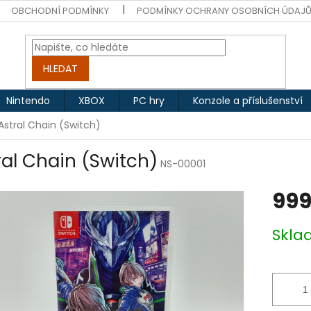
OBCHODNÍ PODMÍNKY
PODMÍNKY OCHRANY OSOBNÍCH ÚDAJ
HLEDAT
Nintendo
XBOX
PC hry
Konzole a příslušenství
Astral Chain (Switch)
ral Chain (Switch)
NS-00001
999
Měrná
Skl
cena: