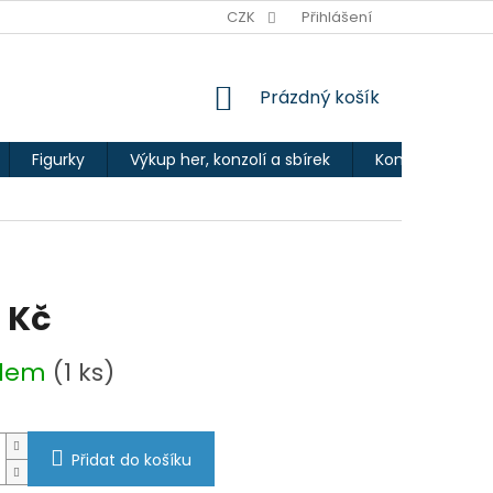
Ů
CZK
Přihlášení
NÁKUPNÍ
Prázdný košík
KOŠÍK
Figurky
Výkup her, konzolí a sbírek
Kontakty
 Kč
adem
(1 ks)
Přidat do košíku