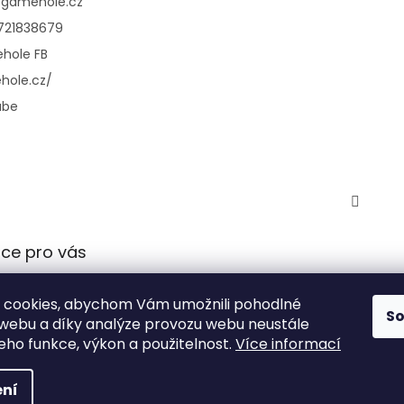
@
gamehole.cz
721838679
hole FB
hole.cz/
ube
ce pro vás
 podmínky
 cookies, abychom Vám umožnili pohodlné
 ochrany
S
 webu a díky analýze provozu webu neustále
údajů
jeho funkce, výkon a použitelnost.
Více informací
ní
azena.