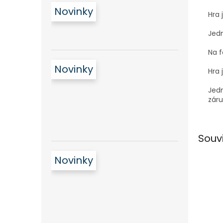
Novinky
Hra 
Jedn
Na f
Novinky
Hra 
Jedn
záru
Souv
Novinky