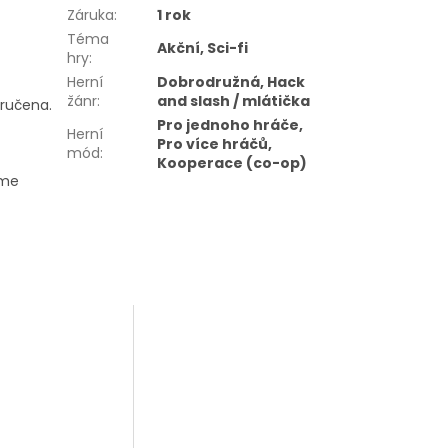
Záruka
:
1 rok
Téma
Akční, Sci-fi
hry
:
Herní
Dobrodružná, Hack
žánr
:
and slash / mlátička
oručena.
Pro jednoho hráče,
Herní
Pro více hráčů,
mód
:
Kooperace (co-op)
eme