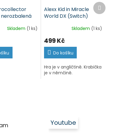
Další
rocollector
Alexx Kid in Miracle
produkt
- nerozbalená
World DX (Switch)
)
Skladem
(1 ks)
Skladem
(1 ks)
499 Kč
ošíku
Do košíku
Hra je v angličtině. Krabička
je v němčině.
Youtube
ram