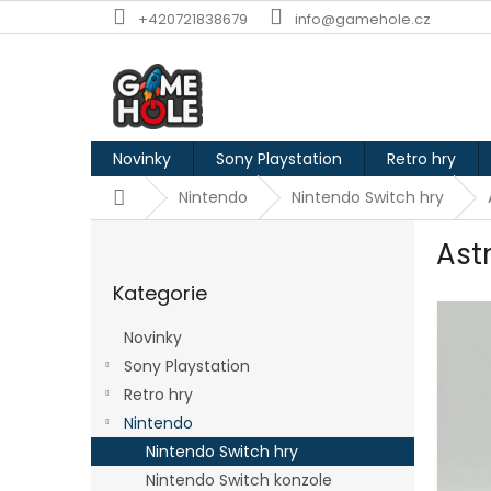
Přejít
+420721838679
info@gamehole.cz
na
obsah
Novinky
Sony Playstation
Retro hry
Domů
Nintendo
Nintendo Switch hry
P
Ast
o
Přeskočit
s
Kategorie
kategorie
t
r
Novinky
a
Sony Playstation
n
Retro hry
n
í
Nintendo
p
Nintendo Switch hry
a
Nintendo Switch konzole