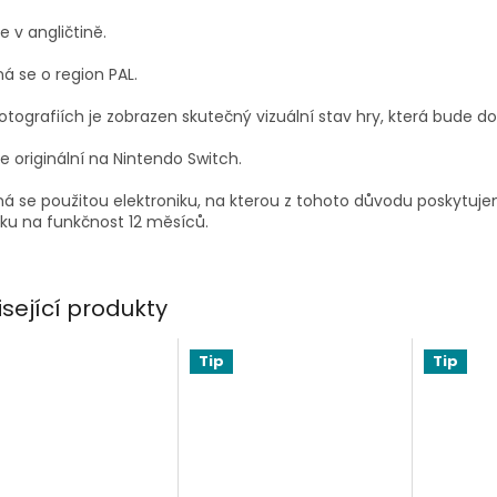
je v angličtině.
á se o region PAL.
otografiích je zobrazen skutečný vizuální stav hry, která bude d
je originální na Nintendo Switch.
á se použitou elektroniku, na kterou z tohoto důvodu poskytuj
ku na funkčnost 12 měsíců.
isející produkty
Tip
Tip