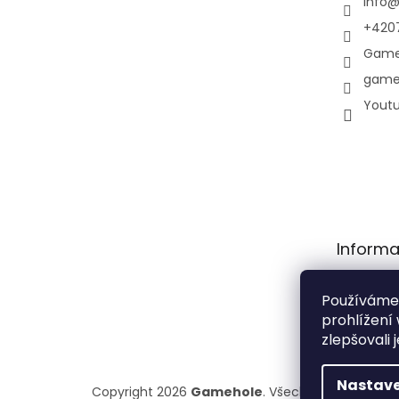
info
+420
Game
game
Yout
Informa
Obchodní
Používáme
Podmínky
prohlížení
osobních 
zlepšovali 
Nastave
Copyright 2026
Gamehole
. Všechna práva vyhr