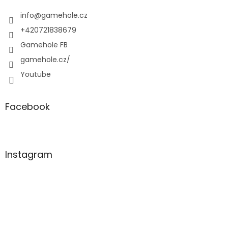
t
í
info
@
gamehole.cz
+420721838679
Gamehole FB
gamehole.cz/
Youtube
Facebook
Instagram