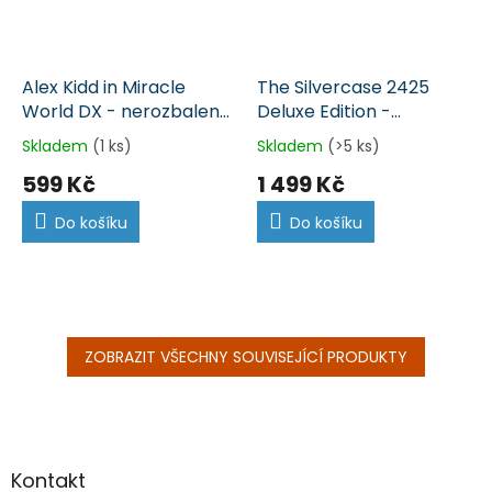
Alex Kidd in Miracle
The Silvercase 2425
World DX - nerozbalená
Deluxe Edition -
(Switch)
nerozbalená (Switch)
Skladem
(1 ks)
Skladem
(>5 ks)
599 Kč
1 499 Kč
Do košíku
Do košíku
ZOBRAZIT VŠECHNY SOUVISEJÍCÍ PRODUKTY
Z
á
p
a
Kontakt