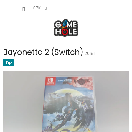
Přejít
NÁKUP
na
CZK
obsah
KOŠÍK
Bayonetta 2 (Switch)
26181
Tip