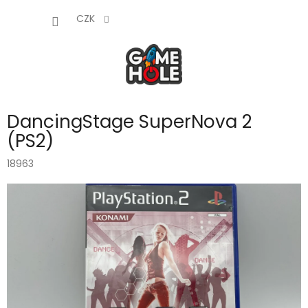
Přejít
NÁKUP
na
CZK
obsah
KOŠÍK
DancingStage SuperNova 2
(PS2)
18963