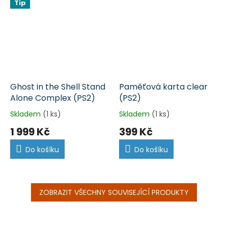
Tip
Ghost in the Shell Stand
Paměťová karta clear
Alone Complex (PS2)
(PS2)
Skladem
(1 ks)
Skladem
(1 ks)
1 999 Kč
399 Kč
Do košíku
Do košíku
ZOBRAZIT VŠECHNY SOUVISEJÍCÍ PRODUKTY
Z
á