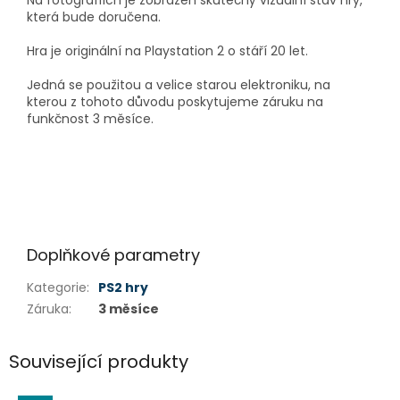
Na fotografiích je zobrazen skutečný vizuální stav hry,
která bude doručena.
Hra je originální na Playstation 2 o stáří 20 let.
Jedná se použitou a velice starou elektroniku, na
kterou z tohoto důvodu poskytujeme záruku na
funkčnost 3 měsíce.
Doplňkové parametry
Kategorie
:
PS2 hry
Záruka
:
3 měsíce
Související produkty