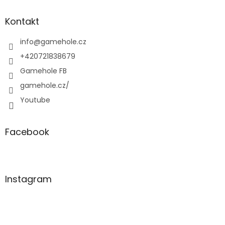
p
a
Kontakt
t
í
info
@
gamehole.cz
+420721838679
Gamehole FB
gamehole.cz/
Youtube
Facebook
Instagram