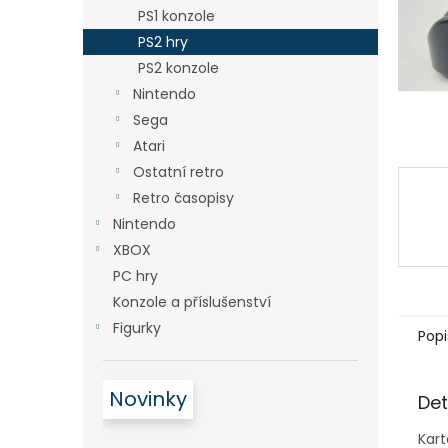
n
PS1 konzole
e
PS2 hry
l
PS2 konzole
Nintendo
Sega
Atari
Ostatní retro
Retro časopisy
Nintendo
XBOX
PC hry
Konzole a příslušenství
Figurky
Popi
Novinky
Det
Kart