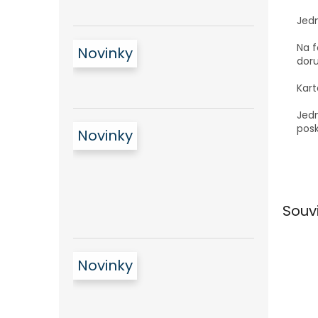
Jedn
Na f
Novinky
dor
Kart
Jedn
pos
Novinky
Souv
Novinky