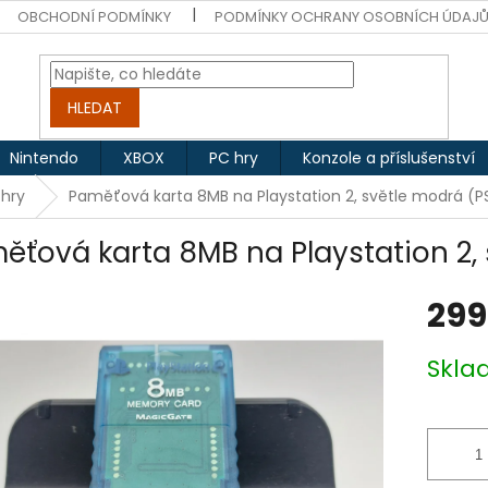
OBCHODNÍ PODMÍNKY
PODMÍNKY OCHRANY OSOBNÍCH ÚDAJ
HLEDAT
Nintendo
XBOX
PC hry
Konzole a příslušenství
 hry
Paměťová karta 8MB na Playstation 2, světle modrá (P
ěťová karta 8MB na Playstation 2,
299
Měrná
Skl
cena: