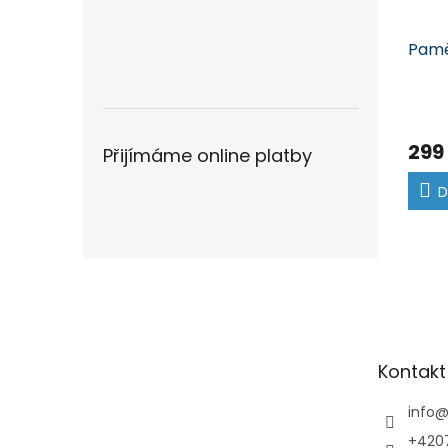
Pamě
299
Přijímáme online platby
D
Z
á
p
a
t
Kontakt
í
info
+420