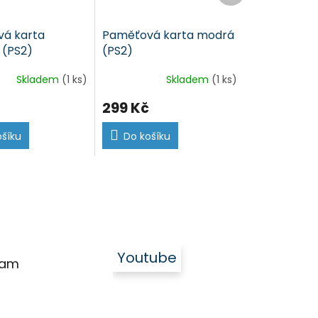
á karta
Paměťová karta modrá
 (PS2)
(PS2)
Skladem
(1 ks)
Skladem
(1 ks)
299 Kč
ošíku
Do košíku
Youtube
ram