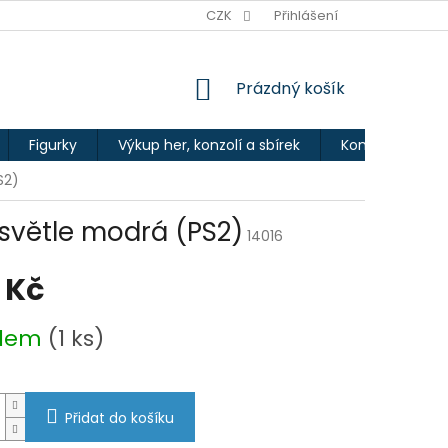
Ů
CZK
Přihlášení
NÁKUPNÍ
Prázdný košík
KOŠÍK
Figurky
Výkup her, konzolí a sbírek
Kontakty
S2)
 světle modrá (PS2)
14016
 Kč
adem
(1 ks)
Přidat do košíku