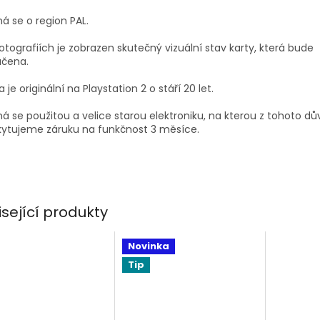
á se o region PAL.
otografiích je zobrazen skutečný vizuální stav karty, která bude
učena.
a je originální na Playstation 2 o stáří 20 let.
á se použitou a velice starou elektroniku, na kterou z tohoto d
kytujeme záruku na funkčnost 3 měsíce.
isející produkty
Novinka
Tip