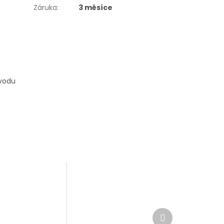
Záruka
:
3 měsíce
ůvodu
Další
produkt