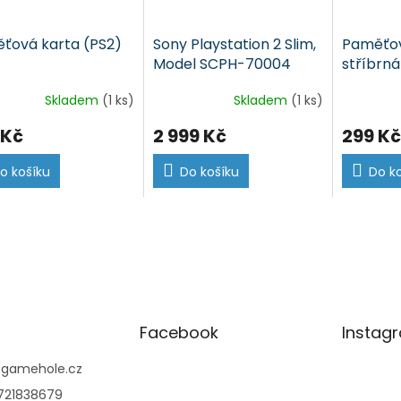
ťová karta (PS2)
Sony Playstation 2 Slim,
Paměťov
Model SCPH-70004
stříbrná
(PS2)
Skladem
(1 ks)
Skladem
(1 ks)
 Kč
2 999 Kč
299 Kč
o košíku
Do košíku
Do k
Facebook
Instag
@
gamehole.cz
721838679