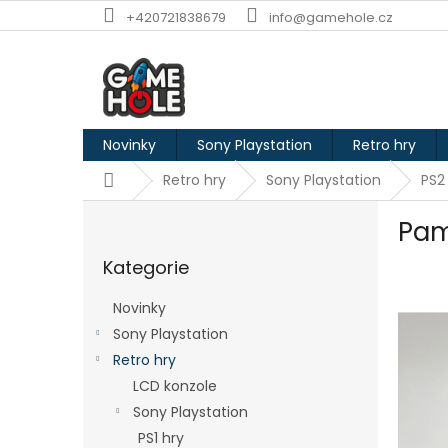
Přejít
+420721838679
info@gamehole.cz
na
obsah
Novinky
Sony Playstation
Retro hry
Domů
Retro hry
Sony Playstation
PS2
P
Pam
o
Přeskočit
s
Kategorie
kategorie
t
r
Novinky
a
Sony Playstation
n
Retro hry
n
í
LCD konzole
p
Sony Playstation
a
PS1 hry