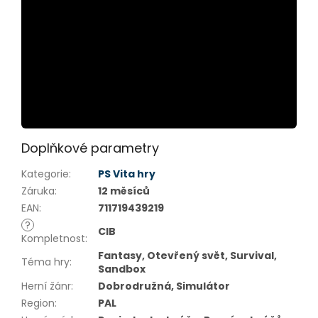
Doplňkové parametry
Kategorie
:
PS Vita hry
Záruka
:
12 měsíců
EAN
:
711719439219
?
CIB
Kompletnost
:
Fantasy, Otevřený svět, Survival,
Téma hry
:
Sandbox
Herní žánr
:
Dobrodružná, Simulátor
Region
:
PAL