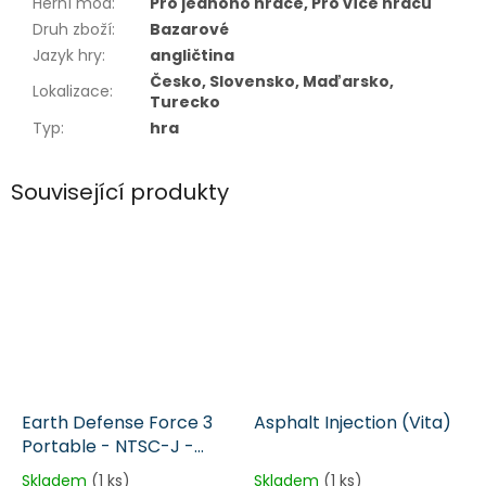
Herní mód
:
Pro jednoho hráče, Pro více hráčů
Druh zboží
:
Bazarové
Jazyk hry
:
angličtina
Česko, Slovensko, Maďarsko,
Lokalizace
:
Turecko
Typ
:
hra
Související produkty
Earth Defense Force 3
Asphalt Injection (Vita)
Portable - NTSC-J -
japonsky (Vita)
Skladem
(1 ks)
Skladem
(1 ks)