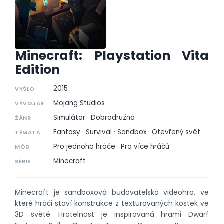
Minecraft: Playstation Vita
Edition
2015
VYŠLO
Mojang Studios
VÝVOJÁŘ
Simulátor · Dobrodružná
ŽÁNR
Fantasy · Survival · Sandbox · Otevřený svět
TÉMATA
Pro jednoho hráče · Pro více hráčů
MÓD
Minecraft
SÉRIE
Minecraft je sandboxová budovatelská videohra, ve
které hráči staví konstrukce z texturovaných kostek ve
3D světě. Hratelnost je inspirovaná hrami Dwarf