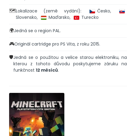
🗺️
Lokalizace (země vydání):
Česko,
Slovensko,
Maďarsko,
Turecko
🌍
Jedná se o region PAL.
🎮
Originál cartridge pro PS Vita, z roku 2015.
🛡️
Jedná se o použitou a velice starou elektroniku, na
kterou z tohoto důvodu poskytujeme záruku na
funkčnost
12 měsíců
.