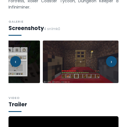
Fortress, Roller Coaster Tycoon, Dungeon Keeper a
Infiniminer.
GALERIE
Screenshoty
4 snímků
‹
›
VIDEO
Trailer