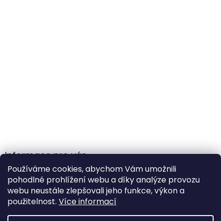
Informace pro vás
Používáme cookies, abychom Vám umožnili
Obchodní podmínky
pohodlné prohlížení webu a díky analýze provozu
Podmínky ochrany osobních údajů
webu neustále zlepšovali jeho funkce, výkon a
použitelnost.
Více informací