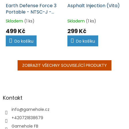
Earth Defense Force 3
Asphalt Injection (Vita)
Portable - NTSC-J -
japonsky (Vita)
Skladem
(1 ks)
Skladem
(1 ks)
499 Kč
299 Kč
Do košíku
Do košíku
ZOBRAZIT VŠECHNY SOUVISEJÍCÍ PRODUKTY
Z
á
p
a
Kontakt
t
í
info
@
gamehole.cz
+420721838679
Gamehole FB