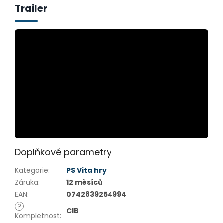
Trailer
Doplňkové parametry
Kategorie
:
PS Vita hry
Záruka
:
12 měsíců
EAN
:
0742839254994
?
CIB
Kompletnost
: