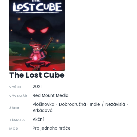
The Lost Cube
2021
VYŠLO
Red Mount Media
VÝVOJÁŘ
Plošinovka · Dobrodružná · Indie / Nezávislá ·
ŽÁNR
Arkádová
Akční
TÉMATA
Pro jednoho hráče
MÓD