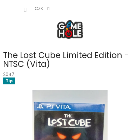
Přejít
NÁKUP
na
CZK
obsah
KOŠÍK
The Lost Cube Limited Edition -
NTSC (Vita)
2047
Tip