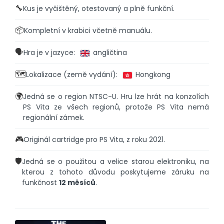
🔧
Kus je vyčištěný, otestovaný a plně funkční.
📦
Kompletní v krabici včetně manuálu.
🗣️
Hra je v jazyce:
angličtina
🗺️
Lokalizace (země vydání):
Hongkong
🌍
Jedná se o region NTSC-U. Hru lze hrát na konzolích
PS Vita ze všech regionů, protože PS Vita nemá
regionální zámek.
🎮
Originál cartridge pro PS Vita, z roku 2021.
🛡️
Jedná se o použitou a velice starou elektroniku, na
kterou z tohoto důvodu poskytujeme záruku na
funkčnost
12 měsíců
.