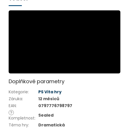
Doplňkové parametry
Kategorie
:
PS Vita hry
Záruka
:
12 měsíců
EAN
:
0797776798797
?
Sealed
Kompletnost
:
Téma hry
:
Dramatická