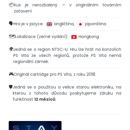
📦
Kus je nerozbalený — v originálním továrním
zatavení.
🗣️
Hra je v jazyce:
angličtina,
japonština
🗺️
Lokalizace (země vydání):
Hongkong
🌍
Jedná se o region NTSC-U. Hru lze hrát na konzolích
PS Vita ze všech regionů, protože PS Vita nemá
regionální zámek.
🎮
Originál cartridge pro PS Vita, z roku 2018.
🛡️
Jedná se o použitou a velice starou elektroniku, na
kterou z tohoto důvodu poskytujeme záruku na
funkčnost
12 měsíců
.