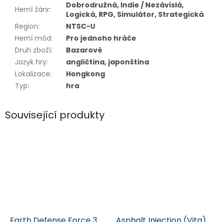
Dobrodružná, Indie / Nezávislá,
Herní žánr
:
Logická, RPG, Simulátor, Strategická
Region
:
NTSC-U
Herní mód
:
Pro jednoho hráče
Druh zboží
:
Bazarové
Jazyk hry
:
angličtina, japonština
Lokalizace
:
Hongkong
Typ
:
hra
Související produkty
Earth Defense Force 3
Asphalt Injection (Vita)