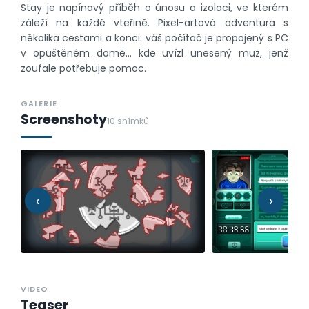
Stay je napínavý příběh o únosu a izolaci, ve kterém
záleží na každé vteřině. Pixel-artová adventura s
několika cestami a konci: váš počítač je propojený s PC
v opuštěném domě… kde uvízl unesený muž, jenž
zoufale potřebuje pomoc.
GALERIE
Screenshoty
10 snímků
‹
›
VIDEO
Teaser