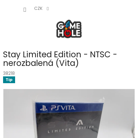
Přejít
NÁKUP
na
CZK
obsah
KOŠÍK
Stay Limited Edition - NTSC -
nerozbalená (Vita)
38218
Tip