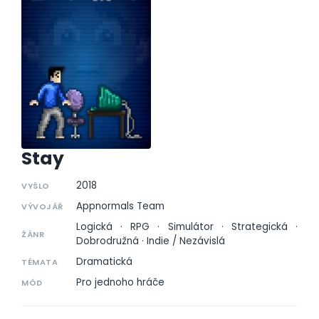
Stay
2018
VYŠLO
Appnormals Team
VÝVOJÁŘ
Logická · RPG · Simulátor · Strategická ·
ŽÁNR
Dobrodružná · Indie / Nezávislá
Dramatická
TÉMATA
Pro jednoho hráče
MÓD