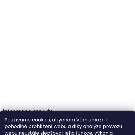
Informace pro vás
Používáme cookies, abychom Vám umožnili
Obchodní podmínky
pohodlné prohlížení webu a díky analýze provozu
Podmínky ochrany osobních údajů
webu neustále zlepšovali jeho funkce, výkon a