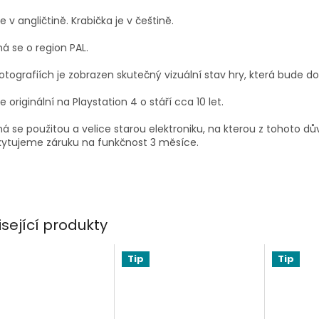
je v angličtině. Krabička je v češtině.
á se o region PAL.
otografiích je zobrazen skutečný vizuální stav hry, která bude d
je originální na Playstation 4 o stáří cca 10 let.
á se použitou a velice starou elektroniku, na kterou z tohoto d
kytujeme záruku na funkčnost 3 měsíce.
isející produkty
Tip
Tip