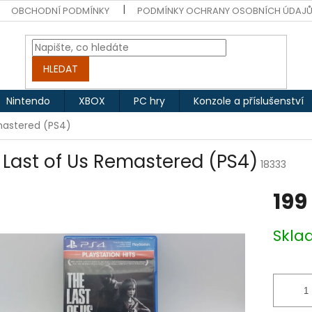
OBCHODNÍ PODMÍNKY
PODMÍNKY OCHRANY OSOBNÍCH ÚDAJ
HLEDAT
Nintendo
XBOX
PC hry
Konzole a příslušenství
mastered (PS4)
 Last of Us Remastered (PS4)
18333
199
Měrná
Skl
cena: