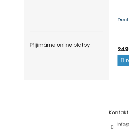
Deat
Přijímáme online platby
249
D
Z
á
p
a
t
Kontakt
í
info