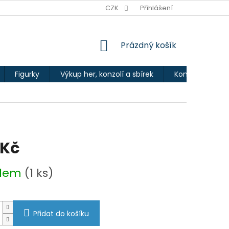
Ů
CZK
Přihlášení
NÁKUPNÍ
Prázdný košík
KOŠÍK
Figurky
Výkup her, konzolí a sbírek
Kontakty
 Kč
adem
(1 ks)
Přidat do košíku