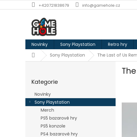
Přejít
+420721838679
info@gamehole.cz
na
obsah
Novinky
Sony Playstation
Retro hry
Domů
Sony Playstation
The Last of Us Re
P
The
o
Přeskočit
s
Kategorie
kategorie
t
r
Novinky
a
Sony Playstation
n
Merch
n
í
PS5 bazarové hry
p
PS5 konzole
a
PS4 bazarové hry