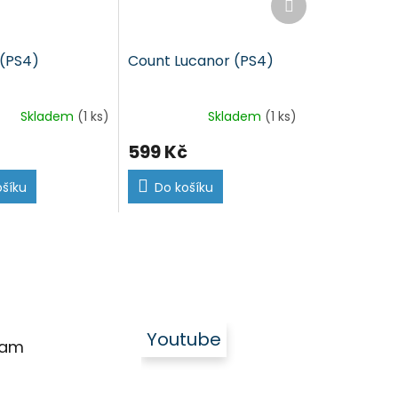
produkt
 (PS4)
Count Lucanor (PS4)
Skladem
(1 ks)
Skladem
(1 ks)
599 Kč
ošíku
Do košíku
Youtube
ram