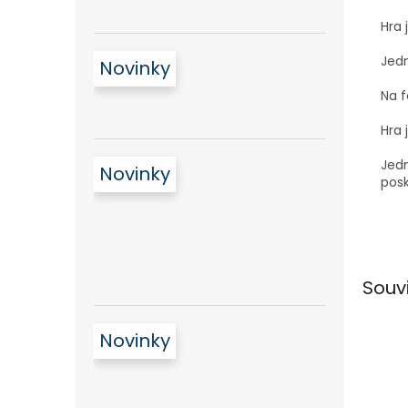
Hra 
Jedn
Novinky
Na f
Hra 
Jedn
Novinky
pos
Souv
Novinky