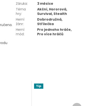
Záruka
:
3 měsíce
Téma
Akční, Hororová,
hry
:
Survival, Stealth
Herní
Dobrodružná,
žánr
:
Střílečka
oručena.
Herní
Pro jednoho hráče,
mód
:
Pro více hráčů
ůvodu
Tip
Další