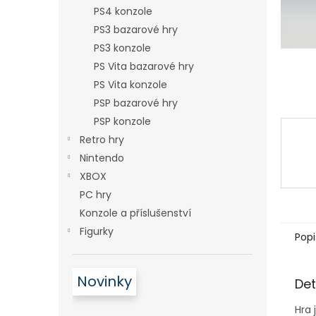
n
PS4 konzole
e
PS3 bazarové hry
l
PS3 konzole
PS Vita bazarové hry
PS Vita konzole
PSP bazarové hry
PSP konzole
Retro hry
Nintendo
XBOX
PC hry
Konzole a příslušenství
Figurky
Popi
Novinky
Det
Hra 