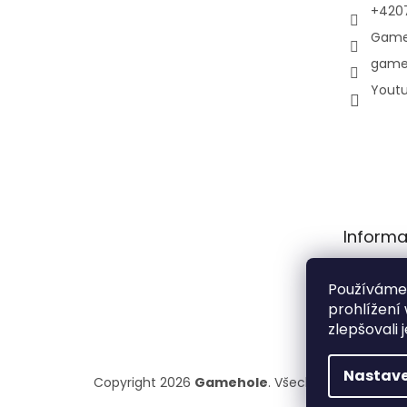
+420
Game
game
Yout
Informa
Obchodní
Používáme
Podmínky
prohlížení
osobních 
zlepšovali 
Nastave
Copyright 2026
Gamehole
. Všechna práva vyhr