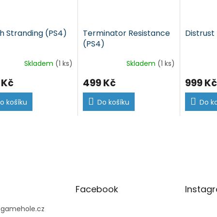
h Stranding (PS4)
Terminator Resistance
Distrust
(PS4)
Skladem
(1 ks)
Skladem
(1 ks)
 Kč
499 Kč
999 Kč
o košíku
Do košíku
Do k
Facebook
Instag
@
gamehole.cz