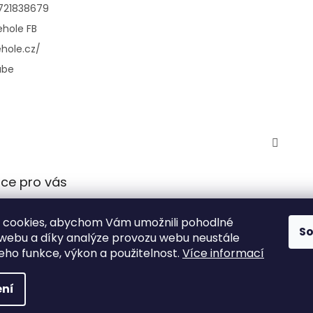
721838679
hole FB
hole.cz/
ube
ce pro vás
 podmínky
 cookies, abychom Vám umožnili pohodlné
 ochrany
S
 webu a díky analýze provozu webu neustále
údajů
jeho funkce, výkon a použitelnost.
Více informací
ní
azena.