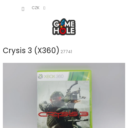
Přejít
NÁKUP
na
CZK
obsah
KOŠÍK
Crysis 3 (X360)
27741