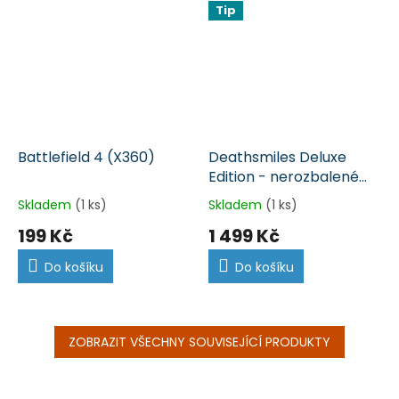
Tip
Battlefield 4 (X360)
Deathsmiles Deluxe
Edition - nerozbalené
(X360)
Skladem
(1 ks)
Skladem
(1 ks)
199 Kč
1 499 Kč
Do košíku
Do košíku
ZOBRAZIT VŠECHNY SOUVISEJÍCÍ PRODUKTY
Z