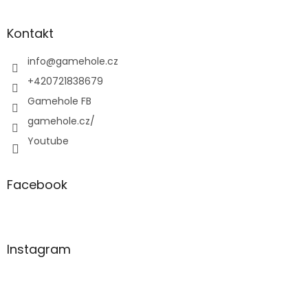
á
p
a
Kontakt
t
í
info
@
gamehole.cz
+420721838679
Gamehole FB
gamehole.cz/
Youtube
Facebook
Instagram