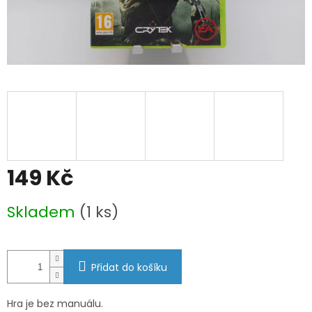
149 Kč
Měrná
Skladem
(1 ks)
cena:
Přidat do košíku
Hra je bez manuálu.