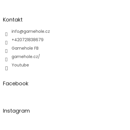
Z
á
p
a
Kontakt
t
í
info
@
gamehole.cz
+420721838679
Gamehole FB
gamehole.cz/
Youtube
Facebook
Instagram