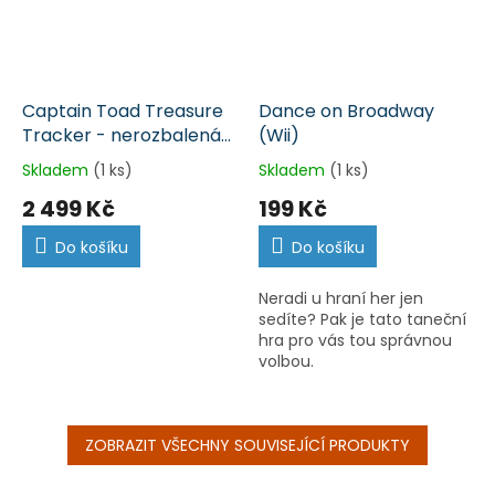
Captain Toad Treasure
Dance on Broadway
Tracker - nerozbalená
(Wii)
(Wii U)
Skladem
(1 ks)
Skladem
(1 ks)
2 499 Kč
199 Kč
Do košíku
Do košíku
Neradi u hraní her jen
sedíte? Pak je tato taneční
hra pro vás tou správnou
volbou.
ZOBRAZIT VŠECHNY SOUVISEJÍCÍ PRODUKTY